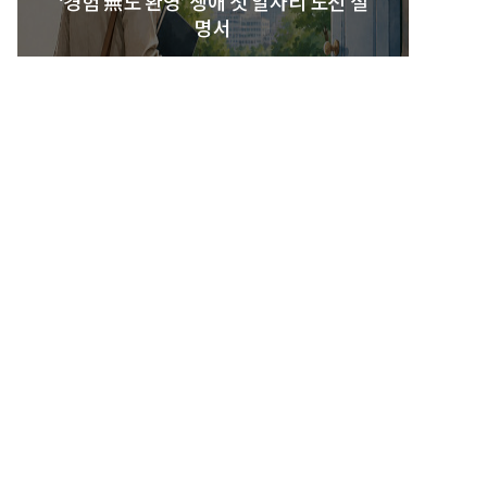
‘경험 無도 환영’ 생애 첫 일자리 도전 설
명서