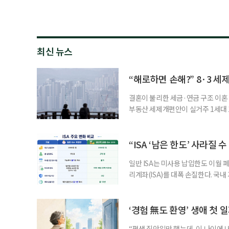
최신 뉴스
“해로하면 손해?” 8·3 세
결혼이 불리한 세금·연금 구조 이혼 
부동산 세제개편안이 실거주 1세대 1
고령 부부에게는 혼인을 유지하는 
세는 개인별로 부과하지만, 1세대 
부가 각자 집 한 채씩을 보유하면 한
“ISA ‘남은 한도’ 사라질 
일반 ISA는 미사용 납입한도 이월 
리계좌(ISA)를 대폭 손질한다. 국
금융 ISA’를 새로 만들고, 일정 
기존 ISA 가입자라면 이번 개편안에
기 때문이다. 지난 3일 발표된 세제
‘경험 無도 환영’ 생애 첫 
“평생 집안일만 했는데, 이 나이에 