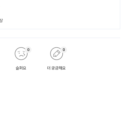
진
상
0
0
슬퍼요
더 궁금해요