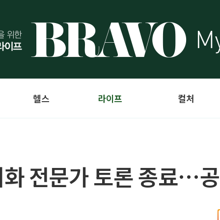
헬스
라이프
컬처
여화 전문가 토론 종료…공