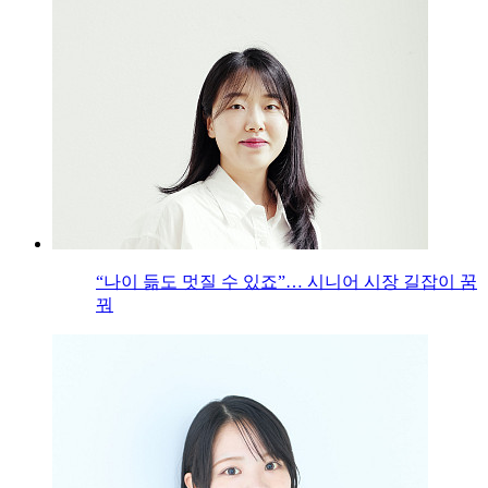
“나이 듦도 멋질 수 있죠”… 시니어 시장 길잡이 꿈
꿔