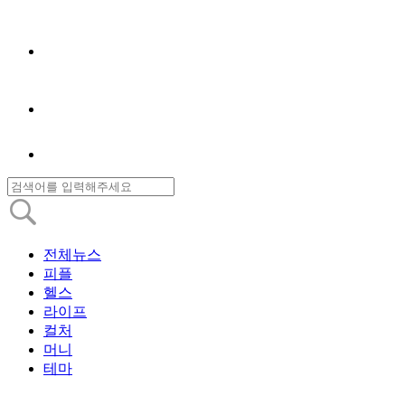
전체뉴스
피플
헬스
라이프
컬처
머니
테마