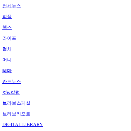
전체뉴스
피플
헬스
라이프
컬처
머니
테마
카드뉴스
컷&칼럼
브라보스페셜
브라보리포트
DIGITAL LIBRARY