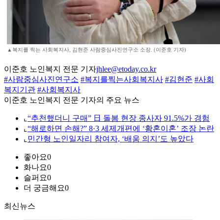
▲복지를 찍는 사회복지사, 김현준 사람중심사진연구소 소장. (이준호 기자)
이준호 노인복지 전문 기자
jhlee@etoday.co.kr
#사람중심사진연구소
#복지를찍는사회복지사
#김현준
#사회
복지기관
#사회복지사
이준호 노인복지 전문 기자의 주요 뉴스
⌞
“추천했더니 구매” 日 돌봄 현장 종사자 91.5%가 경험
⌞
“해로하면 손해?” 8·3 세제개편에 ‘황혼이혼’ 조장 논란
⌞
민간형 노인일자리 참여자, ‘배움 의지’도 높았다
좋아요
0
화나요
0
슬퍼요
0
더 궁금해요
0
최신뉴스