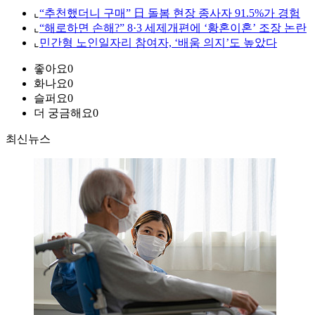
⌞
“추천했더니 구매” 日 돌봄 현장 종사자 91.5%가 경험
⌞
“해로하면 손해?” 8·3 세제개편에 ‘황혼이혼’ 조장 논란
⌞
민간형 노인일자리 참여자, ‘배움 의지’도 높았다
좋아요
0
화나요
0
슬퍼요
0
더 궁금해요
0
최신뉴스