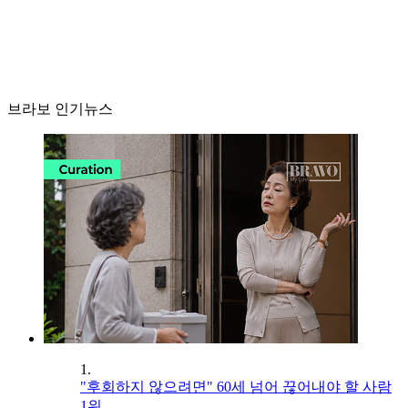
브라보 인기뉴스
1.
"후회하지 않으려면" 60세 넘어 끊어내야 할 사람
1위