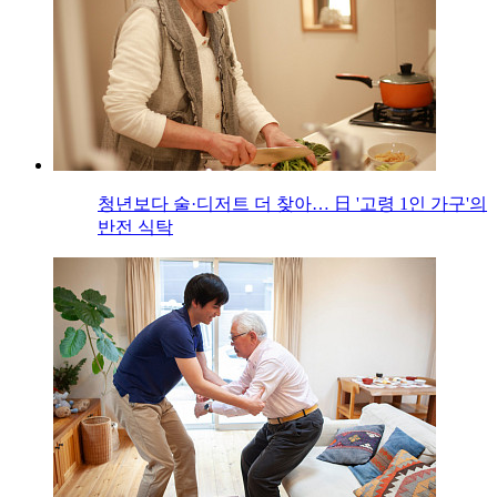
청년보다 술·디저트 더 찾아… 日 '고령 1인 가구'의
반전 식탁