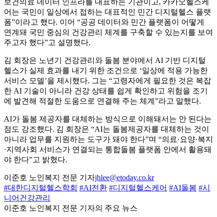
보건의료 데이터 인프라를 대표하는 기관이고, 카카오헬스케
어는 국민이 일상에서 접하는 대표적인 민간 디지털헬스 플랫
폼”이라고 했다. 이어 “공공 데이터와 민간 플랫폼이 어떻게
연계돼 국민 중심의 건강관리 체계를 구축할 수 있는지를 보여
주고자 했다”고 설명했다.
김 회장은 노년기 건강관리와 돌봄 분야에서 AI 기반 디지털
헬스가 실제 효과를 내기 위한 조건으로 ‘일상에 적용 가능한
서비스 모델’을 제시했다. 그는 “고령자에게 필요한 것은 복잡
한 AI 기술이 아니라 건강 상태를 쉽게 확인하고 위험을 조기
에 발견해 적절한 도움으로 연결해 주는 체계”라고 말했다.
AI가 돌봄 제공자를 대체하는 방식으로 이해돼서는 안 된다는
점도 강조했다. 김 회장은 “AI는 돌봄제공자를 대체하는 것이
아니라 업무를 지원하는 도구가 돼야 한다”며 “의료·요양·복지
·지역사회 서비스가 연결되는 통합돌봄 플랫폼 안에서 활용돼
야 한다”고 밝혔다.
이준호 노인복지 전문 기자
jhlee@etoday.co.kr
#대한디지털헬스학회
#AI전환
#디지털헬스케어
#AI돌봄
#시
니어건강관리
이준호 노인복지 전문 기자의 주요 뉴스