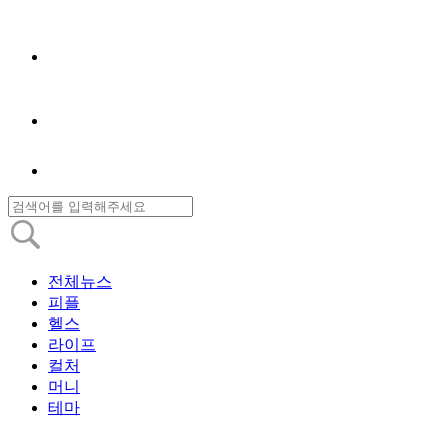
전체뉴스
피플
헬스
라이프
컬처
머니
테마