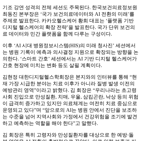
기조 강연 성격의 전체 세션도 주목된다. 한국보건의료정보원
최동진 본부장은 ‘국가 보건의료데이터와 AI 전환의 미래’를
주제로 발표한다. 카카오헬스케어 황희 대표는 ‘플랫폼 기반
디지털 헬스케어의 확장 전략’을 발표한다. 국가 단위 보건의
료 데이터와 민간 플랫폼을 함께 다루는 구성이다.
이후 ‘AI 시대 병원정보시스템(HIS)의 미래 청사진’ 세션에서
는 병원 기록이 예측과 의사결정 지원으로 확장되는 방향을 논
의한다. ‘스마트 간호’ 세션에서는 AI 기반 디지털 헬스케어가
간호 현장에 미치는 변화 등도 살필 계획이다.
김현정 대한디지털헬스학회장은 본지와의 인터뷰를 통해 “현
재 가장 시급한 분야는 치료 이후가 아니라 질병 발생 이전의
예방관리 영역”이라고 밝혔다. 김 회장은 “우리나라는 초고령
사회 진입으로 만성질환, 치매, 우울, 삼킴곤란, 낙상 등의 위험
이 급격히 증가하고 있지만 의료체계는 여전히 치료 중심으로
운영되고 있다”며 “앞으로의 AI는 병원 안에서 진단을 보조하
는 수준을 넘어 지역사회와 가정에서 건강위험을 조기에 발견
하고 예측하는 역할을 해야 한다”고 말했다.
김 회장은 특히 고령자와 만성질환자를 대상으로 한 예방·돌