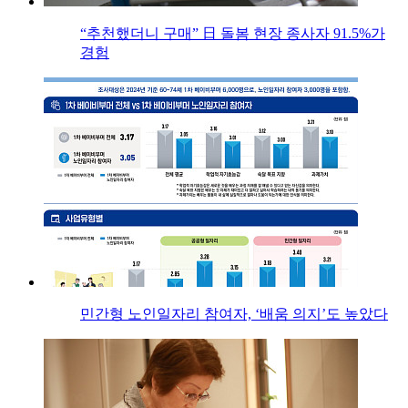
“추천했더니 구매” 日 돌봄 현장 종사자 91.5%가
경험
민간형 노인일자리 참여자, ‘배움 의지’도 높았다