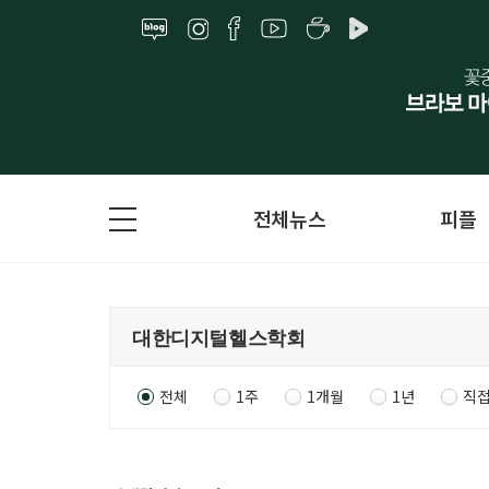
전체뉴스
피플
전체
1주
1개월
1년
직