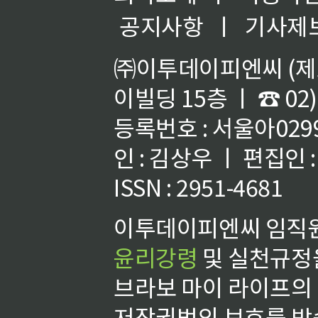
공지사항
ㅣ
기사제
㈜이투데이피엔씨 (제호
이빌딩 15층 ㅣ ☎ 02)
등록번호 : 서울아02992
인 : 김상우 ㅣ 편집인
ISSN : 2951-4681
이투데이피엔씨 임직원
윤리강령
및 실천규정을
브라보 마이 라이프의
저작권법의 보호를 받