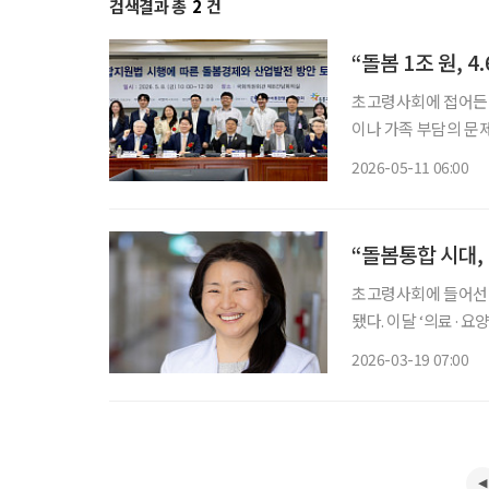
검색결과 총
2
건
“돌봄 1조 원, 
초고령사회에 접어든 
이나 가족 부담의 문제
로 봐야 한다는 주장
2026-05-11 06:00
인가를 넘어, 돌봄을
“돌봄통합 시대,
초고령사회에 들어선 
됐다. 이달 ‘의료·요
김현정 대한디지털헬
2026-03-19 07:00
큰 과제로 ‘자립’의 