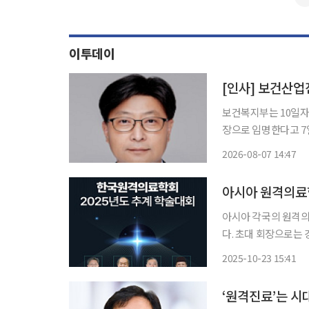
이투데이
[인사] 보건산업
보건복지부는 10일자
장으로 임명한다고 7일 밝혔다. 연세대 의대 졸업 후 동 대학원
학 박사학위를 취득한
2026-08-07 14:47
합연구원 연구원장,
현
아시아 원격의료
아시아 각국의 원격의
다. 초대 회장으로는
행사로 24일 서울대학
2025-10-23 15:41
‘원격진료’는 시