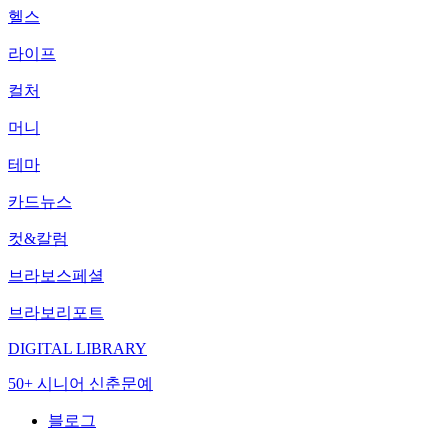
헬스
라이프
컬처
머니
테마
카드뉴스
컷&칼럼
브라보스페셜
브라보리포트
DIGITAL LIBRARY
50+ 시니어 신춘문예
블로그