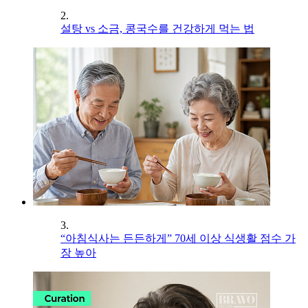
2.
설탕 vs 소금, 콩국수를 건강하게 먹는 법
3.
“아침식사는 든든하게” 70세 이상 식생활 점수 가
장 높아