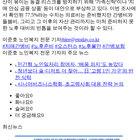
산이 묶이는 동결 리스크를 방지하기 위해 '가족신탁'이나 '치
매 안심 금융 상품' 등이 대안으로 부상하고 있다. 이번 조사에
서 확인된 77.5%라는 수치는 의료비는 준비했지만 간병비와
돌봄비, 그리고 그 이후의 자산 관리까지는 미처 준비하지 못
한 노후 대비의 빈틈을 보여주는 것이라 할 수 있다.
이준호 노인복지 전문 기자
jhlee@etoday.co.kr
#치매간병비
#노후준비
#오스탄스
#노후불안
#간병보험
이준호 노인복지 전문 기자의 주요 뉴스
⌞
민간형 노인일자리 참여자, ‘배움 의지’도 높았다
⌞
청년보다 술·디저트 더 찾아… 日 '고령 1인 가구'의 반
전 식탁
⌞
시니어비즈니스학회, 초고령사회 대응 전략 논의
좋아요
0
화나요
0
슬퍼요
0
더 궁금해요
0
최신뉴스