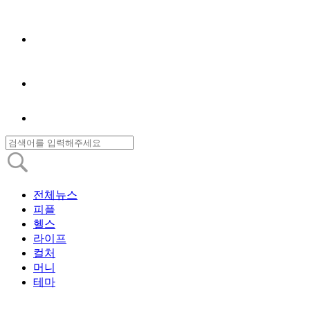
전체뉴스
피플
헬스
라이프
컬처
머니
테마