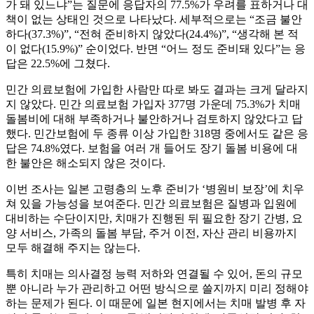
가 돼 있느냐”는 질문에 응답자의 77.5%가 우려를 표하거나 대
책이 없는 상태인 것으로 나타났다. 세부적으로는 “조금 불안
하다(37.3%)”, “전혀 준비하지 않았다(24.4%)”, “생각해 본 적
이 없다(15.9%)” 순이었다. 반면 “어느 정도 준비돼 있다”는 응
답은 22.5%에 그쳤다.
민간 의료보험에 가입한 사람만 따로 봐도 결과는 크게 달라지
지 않았다. 민간 의료보험 가입자 377명 가운데 75.3%가 치매
돌봄비에 대해 부족하거나 불안하거나 검토하지 않았다고 답
했다. 민간보험에 두 종류 이상 가입한 318명 중에서도 같은 응
답은 74.8%였다. 보험을 여러 개 들어도 장기 돌봄 비용에 대
한 불안은 해소되지 않은 것이다.
이번 조사는 일본 고령층의 노후 준비가 ‘병원비 보장’에 치우
쳐 있을 가능성을 보여준다. 민간 의료보험은 질병과 입원에
대비하는 수단이지만, 치매가 진행된 뒤 필요한 장기 간병, 요
양 서비스, 가족의 돌봄 부담, 주거 이전, 자산 관리 비용까지
모두 해결해 주지는 않는다.
특히 치매는 의사결정 능력 저하와 연결될 수 있어, 돈의 규모
뿐 아니라 누가 관리하고 어떤 방식으로 쓸지까지 미리 정해야
하는 문제가 된다. 이 때문에 일본 현지에서는 치매 발병 후 자