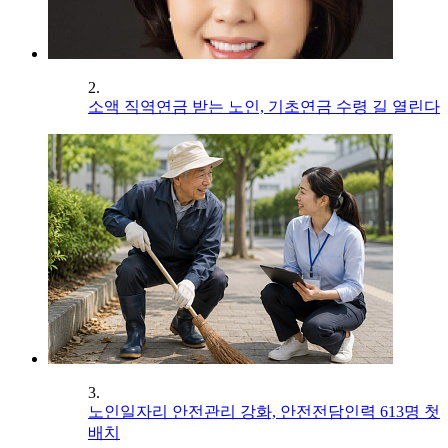
2.
소액 직역연금 받는 노인, 기초연금 수령 길 열린다
3.
노인일자리 안전관리 강화, 안전전담인력 613명 첫
배치