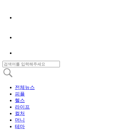
전체뉴스
피플
헬스
라이프
컬처
머니
테마