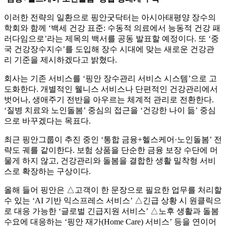
이러한 전략의 일환으로 핑안굿닥터는 아시아태평양 장수의
학회와 함께 ‘백세 건강 표준: 수동적 의료에서 능동적 건강 패
러다임으로’라는 제목의 백서를 공동 발표할 예정이다. 또 ‘중
국 건강장수지수’를 도입해 장수 시대에 맞는 새로운 건강관
리 기준을 제시하겠다고 밝혔다.
회사는 기존 서비스를 ‘핑안 장수관리 서비스 시스템’으로 고
도화한다. 개별적인 웰니스 서비스나 단편적인 건강관리에서
벗어나, 생애주기 전반을 아우르는 체계적 관리로 전환한다.
‘질병 치료와 노인돌봄’ 중심의 접근을 ‘건강한 나이 듦’ 중심
으로 바꾸겠다는 목표다.
최근 핑안그룹이 추진 중인 ‘통합 금융+헬스케어·노인돌봄’ 전
략도 궤를 같이한다. 보험 상품을 단순한 금융 보장 수단에 머
물게 하지 않고, 건강관리와 돌봄을 결합한 생활 밀착형 서비
스로 확장하는 구상이다.
올해 들어 핑안은 △고객이 한 문장으로 필요한 업무를 처리할
수 있는 ‘AI 기반 익스프레스 서비스’ △긴급 상황 시 원클릭으
로 대응 가능한 ‘글로벌 긴급지원 서비스’ △노후 생활과 돌봄
수요에 대응하는 ‘핑안 재가(Home Care) 서비스’ 등을 연이어