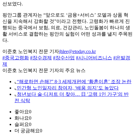
선보였다.
핑안그룹 관계자는 “앞으로도 ‘금융+서비스’ 모델과 상품 혁
신을 지속해서 강화할 것”이라고 전했다. 고령화가 빠르게 진
행되는 중국에서 보험, 의료, 건강관리, 노인돌봄이 하나의 생
활 서비스로 결합하는 핑안의 실험이 어떤 성과를 낼지 주목된
다.
이준호 노인복지 전문 기자
jhlee@etoday.co.kr
#중국고령화
#장수경제
#장수산업
#시니어비즈니스
#은발경
제
이준호 노인복지 전문 기자의 주요 뉴스
⌞
“해로하면 손해?” 8·3 세제개편에 ‘황혼이혼’ 조장 논란
⌞
민간형 노인일자리 참여자, ‘배움 의지’도 높았다
⌞
청년보다 술·디저트 더 찾아… 日 '고령 1인 가구'의 반
전 식탁
좋아요
0
화나요
0
슬퍼요
0
더 궁금해요
0