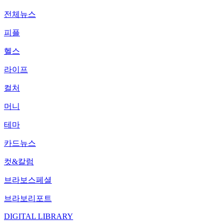
전체뉴스
피플
헬스
라이프
컬처
머니
테마
카드뉴스
컷&칼럼
브라보스페셜
브라보리포트
DIGITAL LIBRARY