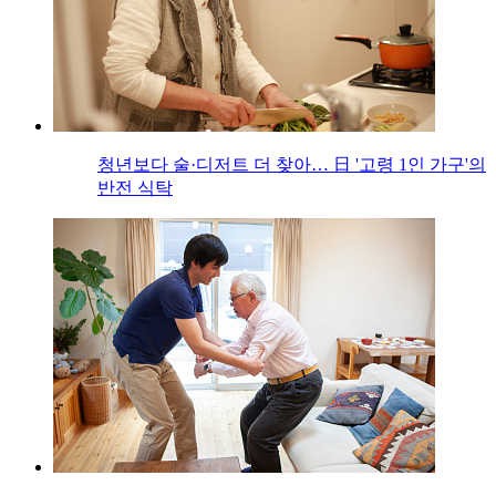
청년보다 술·디저트 더 찾아… 日 '고령 1인 가구'의
반전 식탁