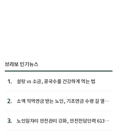
브라보 인기뉴스
1.
설탕 vs 소금, 콩국수를 건강하게 먹는 법
2.
소액 직역연금 받는 노인, 기초연금 수령 길 열린
다
3.
노인일자리 안전관리 강화, 안전전담인력 613명
첫 배치