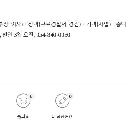
장 이사)ㆍ성택(구로경찰서 경감)ㆍ기택(사업)ㆍ충택
 3일 오전, 054-840-0030
0
0
슬퍼요
더 궁금해요