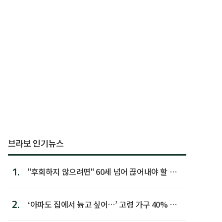
브라보 인기뉴스
1.
"후회하지 않으려면" 60세 넘어 끊어내야 할 사
람 1위
2.
‘아파도 집에서 늙고 싶어…’ 고령 가구 40% 노
후 주택이라 어...