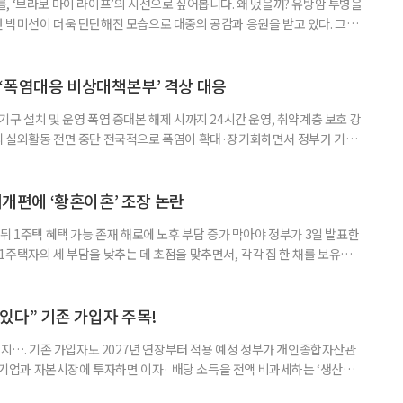
, ‘브라보 마이 라이프’의 시선으로 짚어봅니다. 왜 떴을까? 유방암 투병을
 박미선이 더욱 단단해진 모습으로 대중의 공감과 응원을 받고 있다. 그러
널에 출연한 그는 방송 활동을 그만하라는 악성 댓글을 받았다고 고백해 눈
삶을 이어가고 있는 박미선은 왜 이전보다 더 큰 관심과 사랑을 받고 있을
 소식 박미선은 재치 있는 말솜씨와 공감 능력으로
‘폭염대응 비상대책본부’ 격상 대응
구 설치 및 운영 폭염 중대본 해제 시까지 24시간 운영, 취약계층 보호 강
리 실외활동 전면 중단 전국적으로 폭염이 확대·장기화하면서 정부가 기존
’로 격상했다. 7일 보건복지부에 따르면 정은경 장관 주재로 폭염 대응
본부를 구성·운영하기로 했다. 이번 조치는 지난 2일 폭염 중앙재난안전대
령된 이후에도 폭염이 전국적으로 확대되고 장기화한 데 따른 것이다. 기존에
제개편에 ‘황혼이혼’ 조장 논란
뒤 1주택 혜택 가능 존재 해로에 노후 부담 증가 막아야 정부가 3일 발표한
주택자의 세 부담을 낮추는 데 초점을 맞추면서, 각각 집 한 채를 보유한
것보다 이혼이 경제적으로 유리해질 수 있다는 분석이 나온다. 종합부동산
1주택 공제와 세액공제 적용 여부는 부부를 하나의 세대로 묶어 판단한다. 부
 세대가 두 채를 가진 것으로 보지만, 실제 이혼해 주거와 생계를 분
수 있다” 기존 가입자 주목!
폐지…. 기존 가입자도 2027년 연장부터 적용 예정 정부가 개인종합자산관
내 기업과 자본시장에 투자하면 이자· 배당 소득을 전액 비과세하는 ‘생산적
소득 이하 청년에게는 납입액의 10%를 소득공제 해주는 방안도 추진한다. 다만