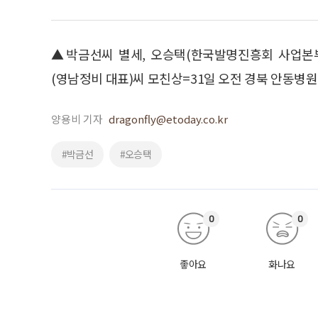
▲박금선씨 별세, 오승택(한국발명진흥회 사업본부
(영남정비 대표)씨 모친상=31일 오전 경북 안동병원, 발인
양용비 기자
dragonfly@etoday.co.kr
#박금선
#오승택
0
0
좋아요
화나요