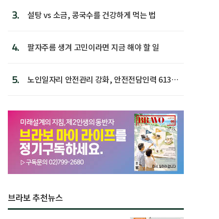
3.
설탕 vs 소금, 콩국수를 건강하게 먹는 법
4.
팔자주름 생겨 고민이라면 지금 해야 할 일
5.
노인일자리 안전관리 강화, 안전전담인력 613명
첫 배치
브라보 추천뉴스