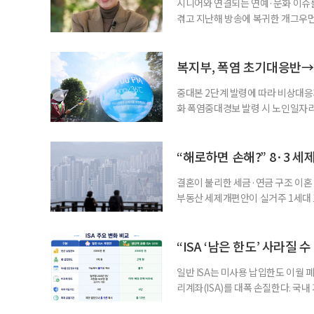
시니어와 연결되는 연예·문화 이슈를
겪고 지난해 방송에 복귀한 개그우먼
나 최근 개그맨 김영철의 유튜브 채
길을 끌었다. 투병 이후에도 자신의 
까. 오랜 방송 생활 뒤 전해진 투병
복지부, 폭염 초기대응반→
중대본 2단계 발령에 따라 비상대응기
화 폭염중대경보 발령 시 노인일자
초기대응반을 ‘폭염대응 비상대책본부
긴급회의를 열고 폭염대응 비상대책
책본부(중대본) 2단계(심각)가 발
“해로하면 손해?” 8·3 세
운영
결혼이 불리한 세금·연금 구조 이혼 
부동산 세제개편안이 실거주 1세대 1
고령 부부에게는 혼인을 유지하는 
세는 개인별로 부과하지만, 1세대 
부가 각자 집 한 채씩을 보유하면 한
“ISA ‘남은 한도’ 사라질 
일반 ISA는 미사용 납입한도 이월 
리계좌(ISA)를 대폭 손질한다. 국
금융 ISA’를 새로 만들고, 일정 