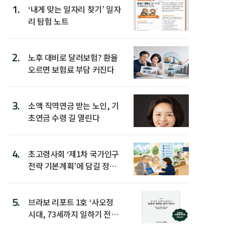
1.
‘내게 맞는 일자리 찾기’ 일자
리 탐험 노트
2.
노후 대비로 달러보험? 환율
오르면 보험료 부담 커진다
3.
소액 직역연금 받는 노인, 기
초연금 수령 길 열린다
4.
초고령사회 ‘제1차 국가인구
전략 기본계획’에 담길 정책
은
5.
브라보 리포트 1호 ‘사오정
시대, 73세까지 일하기 전략’