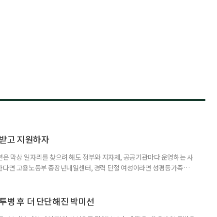
담받고 지원하자
년은 막상 일자리를 찾으려 해도 정부와 지자체, 공공기관마다 운영하는 사
원한다면 고용노동부 중장년내일센터, 경력 단절 여성이라면 성평등가족부
득을 함께 원한다면 보건복지부 노인일자리사업이 출발점이 될 수 있다.
 활용하는 것만으로도 새로운 일을 시작하는 문턱이 훨씬 낮아진다. 취업
 국민취업지원제도 구직활동이 쉽지 않은 사람을 위한 제도다. 개인별 취
 투병 후 더 단단해진 박미선