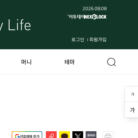
2026.08.08
로그인
회원가입
머니
테마
가
가
선호매체 추가