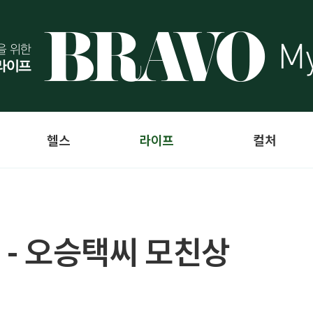
헬스
라이프
컬처
 - 오승택씨 모친상