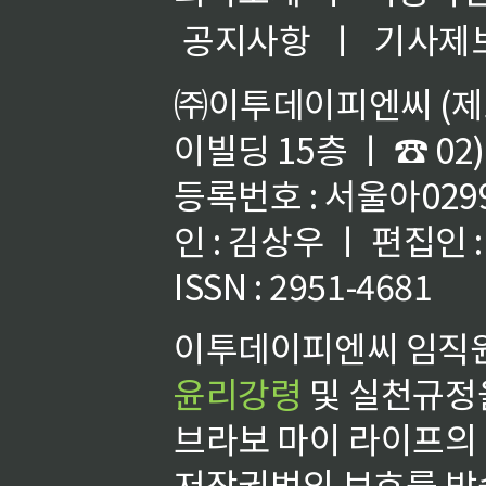
공지사항
ㅣ
기사제
㈜이투데이피엔씨 (제호
이빌딩 15층 ㅣ ☎ 02)
등록번호 : 서울아02992
인 : 김상우 ㅣ 편집인
ISSN : 2951-4681
이투데이피엔씨 임직원
윤리강령
및 실천규정을
브라보 마이 라이프의
저작권법의 보호를 받