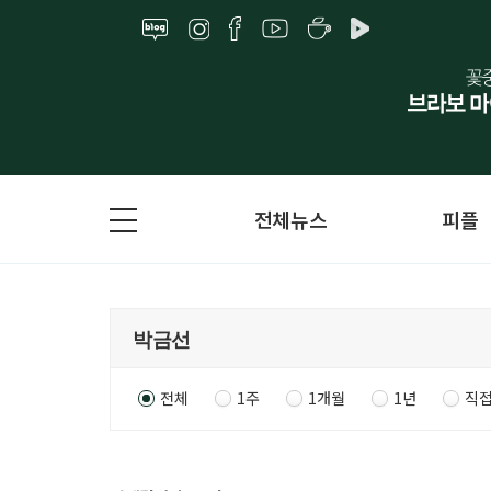
전체뉴스
피플
전체
1주
1개월
1년
직