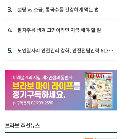
3.
설탕 vs 소금, 콩국수를 건강하게 먹는 법
4.
팔자주름 생겨 고민이라면 지금 해야 할 일
5.
노인일자리 안전관리 강화, 안전전담인력 613명
첫 배치
브라보 추천뉴스