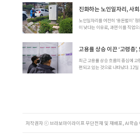
106만4000명(15.0%), ‘음식점 
증가하고, 음식점 및 주점업은 4만1
진화하는 노인일자리, 사회
노인일자리를 여전히 ‘용돈벌이’ 정
이 낮다는 이유로, 과연 이를 직업
인력개발원이 발표한 ‘2025년 노
층의 삶에 이미 많은 영향을 주고 
만점에 4.10점이었고, 참여 후 삶
고용률 상승 이끈 ‘고령층’,
최근 고용률 상승 흐름의 중심에 고
편되고 있는 것으로 나타났다. 12
따르면 60세 이상의 고용률 가중 기여
했다. 같은 기간 30대는 17.0%p에
세정 한국고용정보원 고용동향분석팀 
저작권자 ⓒ 브라보마이라이프 무단전재 및 재배포, AI학습