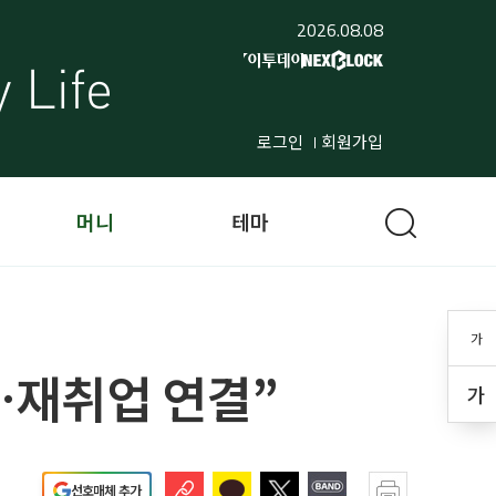
2026.08.08
로그인
회원가입
머니
테마
가
…재취업 연결”
가
선호매체 추가