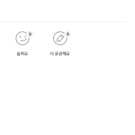
0
0
슬퍼요
더 궁금해요