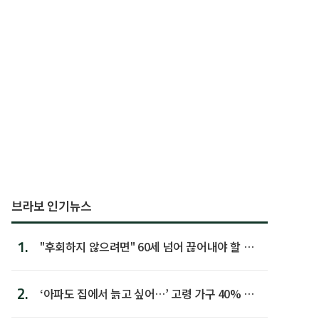
브라보 인기뉴스
1.
"후회하지 않으려면" 60세 넘어 끊어내야 할 사
람 1위
2.
‘아파도 집에서 늙고 싶어…’ 고령 가구 40% 노
후 주택이라 어...