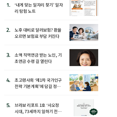
1.
‘내게 맞는 일자리 찾기’ 일자
리 탐험 노트
2.
노후 대비로 달러보험? 환율
오르면 보험료 부담 커진다
3.
소액 직역연금 받는 노인, 기
초연금 수령 길 열린다
4.
초고령사회 ‘제1차 국가인구
전략 기본계획’에 담길 정책
은
5.
브라보 리포트 1호 ‘사오정
시대, 73세까지 일하기 전략’