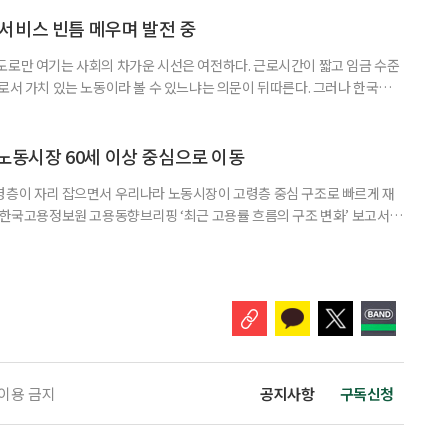
및 주점업’ 44만6000명(6.3%) 순이었다. 사회복지 서비스업은 15만8000명
000명 증가했다. 반면
서비스 빈틈 메우며 발전 중
도로만 여기는 사회의 차가운 시선은 여전하다. 근로시간이 짧고 임금 수준
으로서 가치 있는 노동이라 볼 수 있느냐는 의문이 뒤따른다. 그러나 한국노인
인 일자리 및 사회활동 지원사업 실태조사’ 결과에 따르면 노인일자리는 고령
있는 것으로 나타난다. 조사 결과 노인일자리 참여자의 전반적 만족도는 5점
의 변화 수준은 4.05점으로 긍정적인 결과를 보여줬다. 자존감과 건
 노동시장 60세 이상 중심으로 이동
령층이 자리 잡으면서 우리나라 노동시장이 고령층 중심 구조로 빠르게 재
일 한국고용정보원 고용동향브리핑 ‘최근 고용률 흐름의 구조 변화’ 보고서에
도는 2000년 5.4%포인트(p)에서 2025년 14.9%p로 세 배 가까이 증가
서 12.1%p로, 40대는 14.6%p에서 13.4%p로 감소한 것과 대조된다. 박
전임연구원은 “2020년대 이후 60세 이상
 이용 금지
공지사항
구독신청