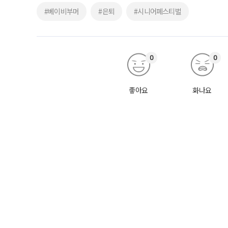
#베이비부머
#은퇴
#시니어페스티벌
0
0
좋아요
화나요