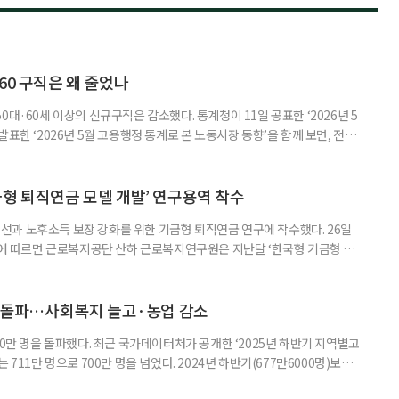
60 구직은 왜 줄었나
0대·60세 이상의 신규구직은 감소했다. 통계청이 11일 공표한 ‘2026년 5
표한 ‘2026년 5월 고용행정 통계로 본 노동시장 동향’을 함께 보면, 전체
온도차가 드러난다. 5월 취업자는 2912만 명으로 1년 전보다 4만 명 줄었
0.4%포인트 하락했다. 실업률은 2.9%로 0.1%p 올랐다. 겉으론 보합, 속으
시장이 급격히 무너졌다기보다 둔화하는
금형 퇴직연금 모델 개발’ 연구용역 착수
과 노후소득 보장 강화를 위한 기금형 퇴직연금 연구에 착수했다. 26일
따르면 근로복지공단 산하 근로복지연구원은 지난달 ‘한국형 기금형 퇴
다. 연구원은 추진 배경에 대해 “퇴직연금제도는 2005년 도입 이후 20년
인해 낮은 수익률 문제가 지속적으로 제기돼 왔다”며 “수익률 제고와 노후소
금 도입 검토와 한국형 모델 개발이 필요하다”고 밝혔다. 이번 연구는 먼저
명 돌파…사회복지 늘고·농업 감소
00만 명을 돌파했다. 최근 국가데이터처가 공개한 ‘2025년 하반기 지역별고
 711만 명으로 700만 명을 넘었다. 2024년 하반기(677만6000명)보다
‘사회복지서비스업’이 115만2000명(16.2%)으로 가장 많았고, ‘농업’