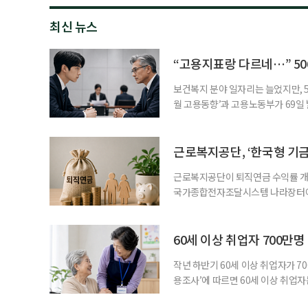
최신 뉴스
“고용지표랑 다르네…” 50
보건복지 분야 일자리는 늘었지만, 5
월 고용동향’과 고용노동부가 69일 발
고용지표와 중장년 구직 흐름 사이의 
고, 15~64세 고용률은 70.2%로 
론 온도차 표면적으로는 5월 고용
근로복지공단, ‘한국형 기
근로복지공단이 퇴직연금 수익률 개선
국가종합전자조달시스템 나라장터에 
직연금 모델 개발’ 연구용역을 발주했
이 지났지만, 계약형 중심 구조로 
득 보장 강화를 위해 기금형 퇴직연
60세 이상 취업자 700만
과거
작년 하반기 60세 이상 취업자가 7
용조사’에 따르면 60세 이상 취업자는
33만4000명 증가했다. 산업별로는 