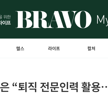
헬스
라이프
컬처
은 “퇴직 전문인력 활용