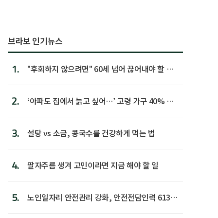
브라보 인기뉴스
1.
"후회하지 않으려면" 60세 넘어 끊어내야 할 사
람 1위
2.
‘아파도 집에서 늙고 싶어…’ 고령 가구 40% 노
후 주택이라 어...
3.
설탕 vs 소금, 콩국수를 건강하게 먹는 법
4.
팔자주름 생겨 고민이라면 지금 해야 할 일
5.
노인일자리 안전관리 강화, 안전전담인력 613명
첫 배치