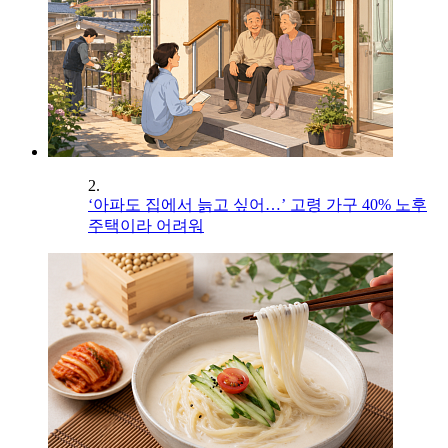
2.
‘아파도 집에서 늙고 싶어…’ 고령 가구 40% 노후
주택이라 어려워