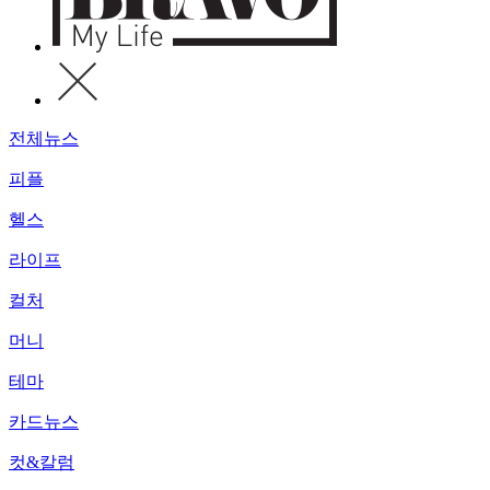
전체뉴스
피플
헬스
라이프
컬처
머니
테마
카드뉴스
컷&칼럼