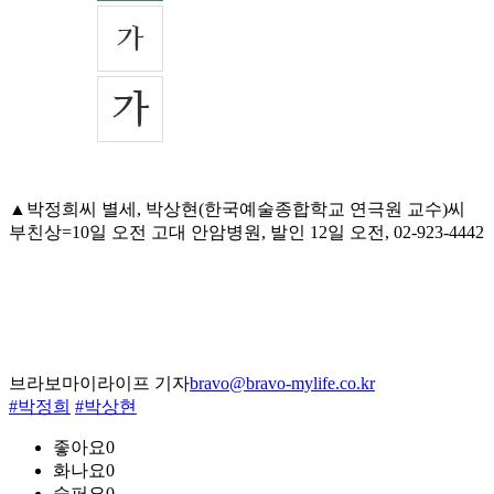
▲박정희씨 별세, 박상현(한국예술종합학교 연극원 교수)씨
부친상=10일 오전 고대 안암병원, 발인 12일 오전, 02-923-4442
브라보마이라이프 기자
bravo@bravo-mylife.co.kr
#박정희
#박상현
좋아요
0
화나요
0
슬퍼요
0