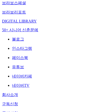
브라보스페셜
브라보리포트
DIGITAL LIBRARY
50+ 시니어 신춘문예
블로그
인스타그램
페이스북
유튜브
네이버카페
네이버TV
회사소개
구독신청