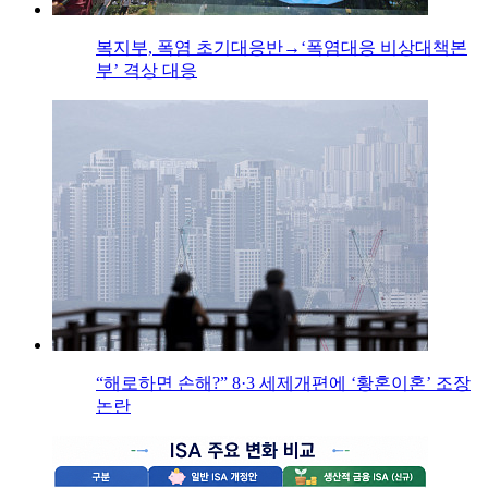
복지부, 폭염 초기대응반→‘폭염대응 비상대책본
부’ 격상 대응
“해로하면 손해?” 8·3 세제개편에 ‘황혼이혼’ 조장
논란