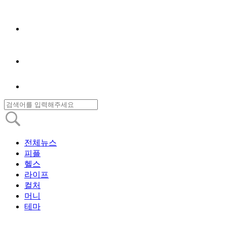
전체뉴스
피플
헬스
라이프
컬처
머니
테마