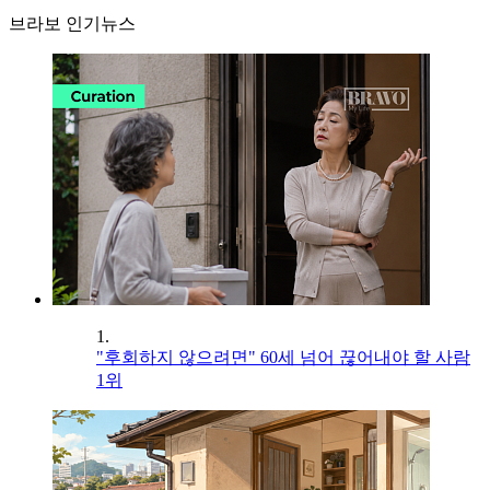
브라보 인기뉴스
1.
"후회하지 않으려면" 60세 넘어 끊어내야 할 사람
1위