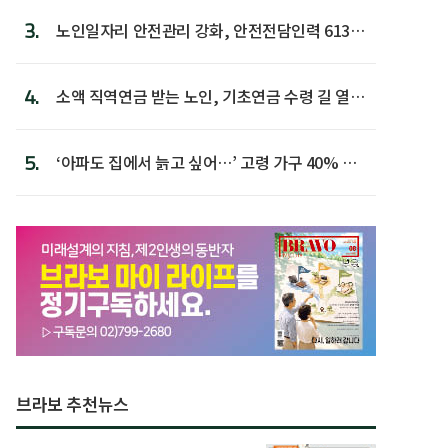
3.
노인일자리 안전관리 강화, 안전전담인력 613명
첫 배치
4.
소액 직역연금 받는 노인, 기초연금 수령 길 열린
다
5.
‘아파도 집에서 늙고 싶어…’ 고령 가구 40% 노
후 주택이라 어...
브라보 추천뉴스