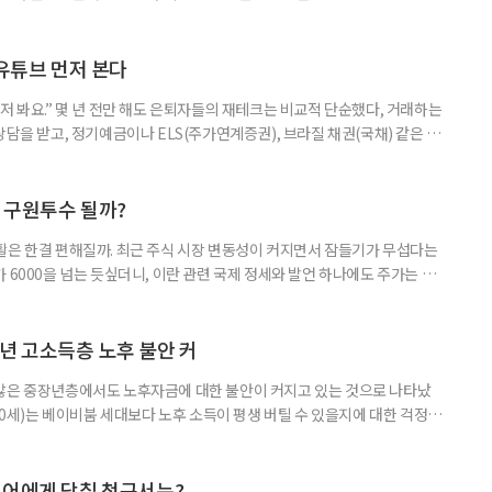
초자산으로 한 ‘단일종목 레버리지’ 상품이 등장하면서 투자 위험에 대한 우
숙하지만, 우리가 알던 일반적인 주식과는 성격이 전혀 다른 상품이다. 시니어
험 요소를 짚어본다. 수익도 2배, 손실도 2배… 레버리지의 두 얼
 유튜브 먼저 본다
저 봐요.” 몇 년 전만 해도 은퇴자들의 재테크는 비교적 단순했다, 거래하는
상담을 받고, 정기예금이나 ELS(주가연계증권), 브라질 채권(국채) 같은 고
투자 정보 역시 은행 영업점에서 얻는 경우가 많았다. 직원이 추천하는 상품
고, 증권사보다는 은행을 더 편안하게 느끼기도 했다. 은행 창구 대신 유튜
 씨는 최근 IRP(개인형퇴직연금) 계좌를 직접 손보기 시작했
후 구원투수 될까?
활은 한결 편해질까. 최근 주식 시장 변동성이 커지면서 잠들기가 무섭다는
 6000을 넘는 듯싶더니, 이란 관련 국제 정세와 발언 하나에도 주가는 오
 직접 투자로 수익을 내려던 이들은 오히려 불안감이 커졌다. 이처럼 변동
 민감하면서 일정한 현금흐름을 기대할 수 있는 상품에 관심이 쏠린다. 그중
퇴자와 은퇴를 앞둔 이들에게 ‘매달 들어오는 돈’이라는 점에서 다시 주목
년 고소득층 노후 불안 커
 많은 중장년층에서도 노후자금에 대한 불안이 커지고 있는 것으로 나타났
~60세)는 베이비붐 세대보다 노후 소득이 평생 버틸 수 있을지에 대한 걱정이
감과 은퇴 후 재취업 가능성에 대한 우려도 더 크게 나타났다. 이들의 은퇴 준
머물지 않고, 그 자산을 어떻게 평생 소득으로 바꿀 것인가의 문제로 옮겨가
일 미국의 은퇴보장 전문 보험·금융회사 글로벌애틀랜틱이 발표한 ‘
니어에게 닥칠 청구서는?