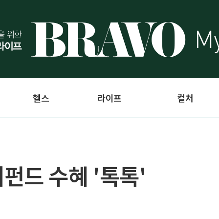
헬스
라이프
컬처
펀드 수혜 '톡톡'