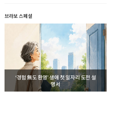
발간
브라보 스페셜
‘경험 無도 환영’ 생애 첫 일자리 도전 설
명서