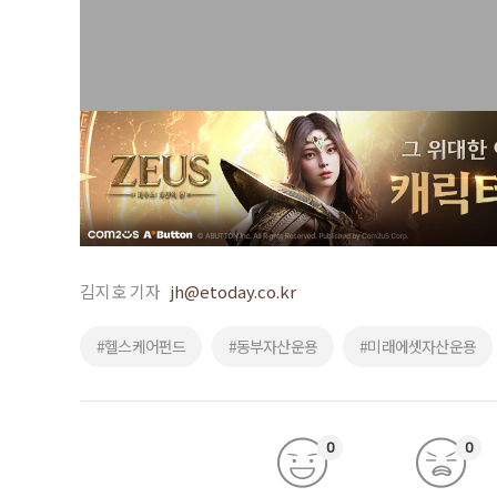
김지호 기자
jh@etoday.co.kr
#헬스케어펀드
#동부자산운용
#미래에셋자산운용
0
0