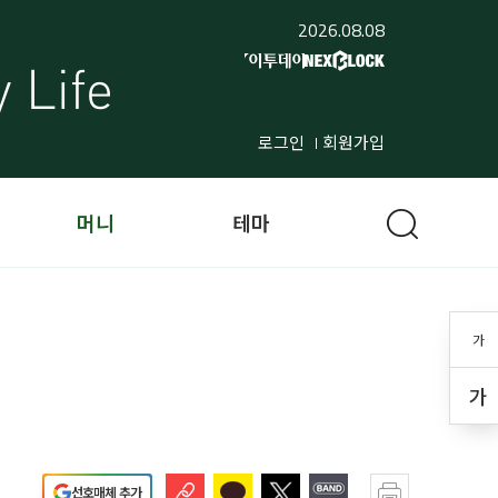
2026.08.08
로그인
회원가입
머니
테마
가
가
선호매체 추가