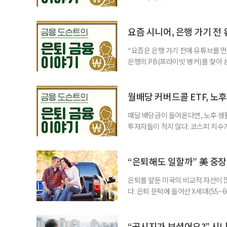
삼성전자와 SK 하이닉스 주가를 기
려도 함께 커지고 있다. 이름은 익
투자자라면 반드시 알아야 할 핵심 위
요즘 시니어, 은행 가기 전
“요즘은 은행 가기 전에 유튜브를 먼
은행의 PB(프라이빗 뱅커)를 찾아 
금리 상품에 가입하는 방식이었다. 
에 가입하면 비교적 안전하다고 여겼
브에서 정보를 서울에 사는 60대 A
월배당 커버드콜 ETF, 노
매달 배당금이 들어온다면, 노후 생
투자자들이 적지 않다. 코스피 지수가
르락내리락 롤러코스터를 타고 있다.
성이 이어질수록, 주가 움직임에 덜
에서도 월배당 커버드콜 ETF는 은
“은퇴해도 일할까” 美 중장
은퇴를 앞둔 미국의 비교적 자산이
다. 은퇴 문턱에 들어선 X세대(55
더 컸고, 연금이 없는 데 따른 박탈
비가 더는 “얼마를 모았느냐”에만 
고 있다는 뜻으로 읽힌다. 지난 1
“공시지가 보셨어요?” 시