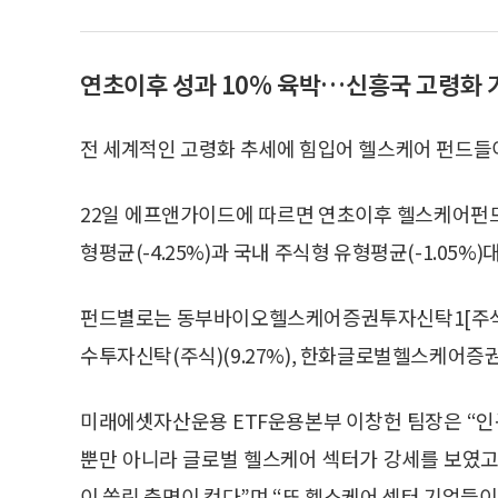
연초이후 성과 10% 육박…신흥국 고령화
전 세계적인 고령화 추세에 힘입어 헬스케어 펀드들이
22일 에프앤가이드에 따르면 연초이후 헬스케어펀드들
형평균(-4.25%)과 국내 주식형 유형평균(-1.05%
펀드별로는 동부바이오헬스케어증권투자신탁1[주식]Cl
수투자신탁(주식)(9.27%), 한화글로벌헬스케어증권
미래에셋자산운용 ETF운용본부 이창헌 팀장은 “
뿐만 아니라 글로벌 헬스케어 섹터가 강세를 보였고
이 쏠린 측면이 컸다”며 “또 헬스케어 섹터 기업