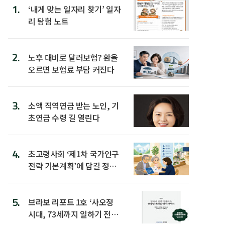
1.
‘내게 맞는 일자리 찾기’ 일자
리 탐험 노트
2.
노후 대비로 달러보험? 환율
오르면 보험료 부담 커진다
3.
소액 직역연금 받는 노인, 기
초연금 수령 길 열린다
4.
초고령사회 ‘제1차 국가인구
전략 기본계획’에 담길 정책
은
5.
브라보 리포트 1호 ‘사오정
시대, 73세까지 일하기 전략’