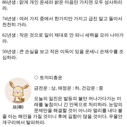
86년생 : 맑게 개인 운세라 밝은 마음만 가지면 모두 성사하리
라.
74년생 : 여러 가지 중에서 한가지만 가지고 급진 말고 돌아서
천천히 가라.
62년생 : 작은 것으로 일이 제대로 안 되니 세력을 모아 나아가
라.
50년생 : 큰 손실을 보고 작은 이득이 있을 운세니 손재수를 조
심하라.
◇ 토끼띠총운
금전운 : 상, 애정운 : 하, 건강운 : 중
오늘의 일진은 발등의 불만 꺼나가다가는 미
래를 놓침이니 긴 안목으로 처리하라. 눈앞의
문제만을 해결할 것이 아니라 멀리를 내다 볼
줄 아는 해안을 가질 것이니 후에 길함이 많을 것이다. 우물안
개구리에서 탈피하라.