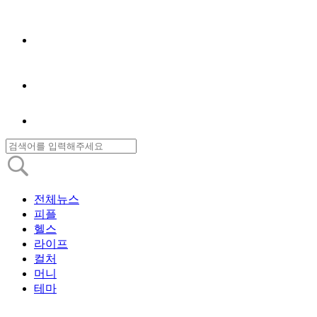
전체뉴스
피플
헬스
라이프
컬처
머니
테마