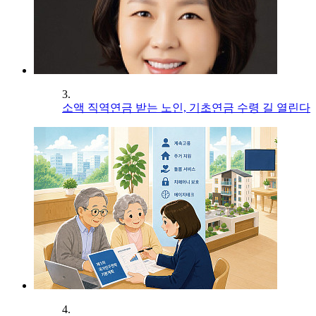
3.
소액 직역연금 받는 노인, 기초연금 수령 길 열린다
4.