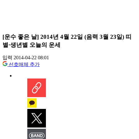
[운수 좋은 날] 2014년 4월 22일 (음력 3월 23일) 띠
별·생년별 오늘의 운세
입력 2014-04-22 08:01
선호매체 추가