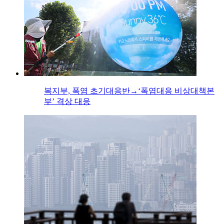
복지부, 폭염 초기대응반→‘폭염대응 비상대책본
부’ 격상 대응