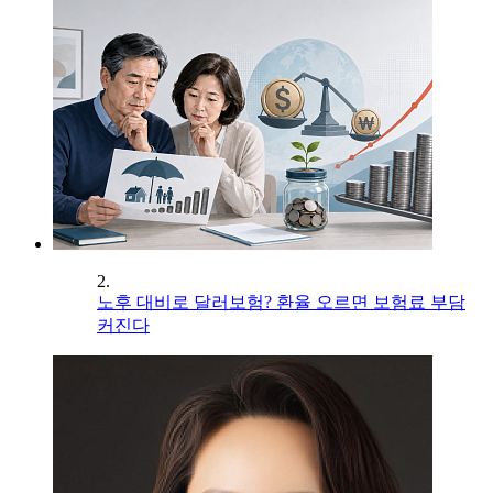
2.
노후 대비로 달러보험? 환율 오르면 보험료 부담
커진다