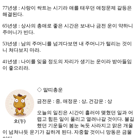
77년생 : 사랑이 싹트는 시기라 애를 태우던 애정문제 갈등은
해결된다.
65년생 : 상사의 총애로 좋은 시간은 보내나 금전 운이 약하니
주머니가 빈다.
53년생 : 남의 주머니를 넘겨다보면 내 주머니가 털리는 것이
니 쳐다보지 마라.
41년생 : 나이를 잊을 정도의 자리가 생기는 운이라 받아들임
이 좋으리라.
◇ 말띠총운
금전운 : 중, 애정운 : 상, 건강운 : 상
오늘의 일진은 시간이 흘러야 맺혔던 일과 어
렵고 힘든 일이 풀리고 열려나갈 것이다. 불길
했던 기운들이 봄눈 녹듯 사라지고 맑은 개울
이 넘쳐나듯 운기가 길하게 된다. 자중할 것이니 망동은 금물