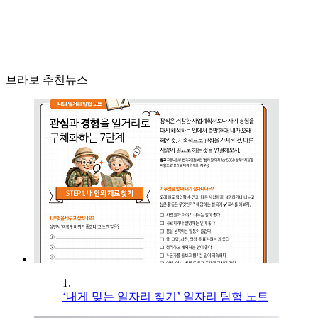
브라보 추천뉴스
1.
‘내게 맞는 일자리 찾기’ 일자리 탐험 노트