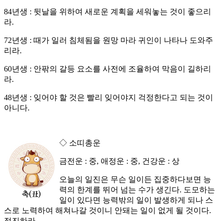
84년생 : 뒷날을 위하여 새로운 계획을 세워놓는 것이 좋으리
라.
72년생 : 때가 일러 침체됨을 원망 마라 귀인이 나타나 도와주
리라.
60년생 : 안팎의 갈등 요소를 사전에 조율하여 막음이 길하리
라.
48년생 : 잊어야 할 것은 빨리 잊어야지 걱정한다고 되는 것이
아니다.
◇ 소띠총운
금전운 : 중, 애정운 : 중, 건강운 : 상
오늘의 일진은 무슨 일이든 집중하다보면 능
력의 한계를 뛰어 넘는 수가 생긴다. 도모하는
일이 있다면 능력밖의 일이 발생하게 되나 스
스로 노력하여 해쳐나갈 것이니 안돼는 일이 없게 될 것이다.
정진하라.