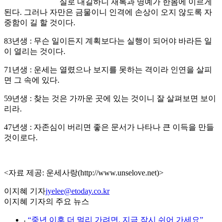
실로 대길하니 재록과 명예가 한몸에 이르게
된다. 그러나 자만은 금물이니 인격에 손상이 오지 않도록 자
중함이 길 할 것이다.
83년생 : 무슨 일이든지 계획보다는 실행이 되어야 바라든 일
이 열리는 것이다.
71년생 : 운세는 열렸으나 보지를 못하는 격이라 인연을 살피
면 그 속에 있다.
59년생 : 찾는 것은 가까운 곳에 있는 것이니 잘 살펴보면 보이
리라.
47년생 : 자존심이 버리면 좋은 문서가 나타나 큰 이득을 만들
것이로다.
<자료 제공: 운세사랑(http://www.unselove.net)>
이지혜 기자
jyelee@etoday.co.kr
이지혜 기자의 주요 뉴스
⌞
“중년 이후 더 멀리 가려면, 지금 잠시 쉬어 가세요”