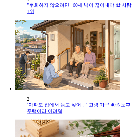
"후회하지 않으려면" 60세 넘어 끊어내야 할 사람
1위
2.
‘아파도 집에서 늙고 싶어…’ 고령 가구 40% 노후
주택이라 어려워