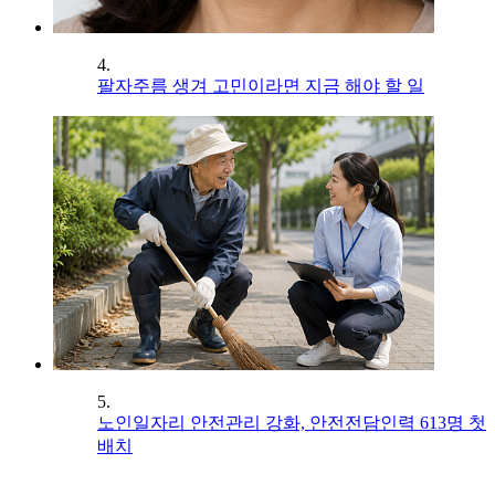
4.
팔자주름 생겨 고민이라면 지금 해야 할 일
5.
노인일자리 안전관리 강화, 안전전담인력 613명 첫
배치