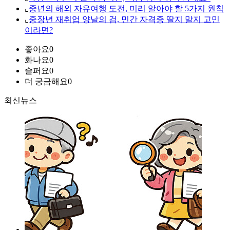
⌞
중년의 해외 자유여행 도전, 미리 알아야 할 5가지 원칙
⌞
중장년 재취업 양날의 검, 민간 자격증 딸지 말지 고민
이라면?
좋아요
0
화나요
0
슬퍼요
0
더 궁금해요
0
최신뉴스