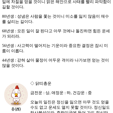
일에 차질을 얻을 것이니 맑은 해안으로 사태를 빨리 파악함이
길할 것이다.
80년생 : 성냄은 사람을 쫓는 것이니 미소를 잃지 않음이 재수
를 살리는 길이다.
68년생 : 모든 일이 잘 된다고 아무 것에나 돌진하면 힘든 운세
가 되리라.
56년생 : 사고력이 떨어지는 기운이라 중요한 결정은 잠시 미
룸이 이롭다.
44년생 : 갇혀 살아 물정이 어두운 격이라 나가보면 얻는 것이
많을 것이다.
◇ 닭띠총운
금전운 : 상, 애정운 : 하, 건강운 : 중
오늘의 일진은 정신을 잃으면 아무 것도 얻을
수도 없고 운세도 열지 못할 것이다. 정신일도
하사불성이라. 호랑이굴에 들어 가도 정신만