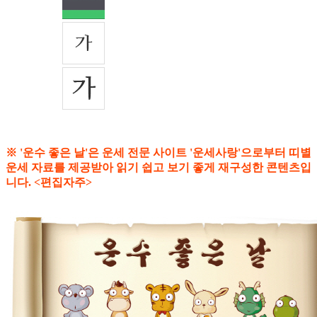
※ '운수 좋은 날'은 운세 전문 사이트 '운세사랑'으로부터 띠별
운세 자료를 제공받아 읽기 쉽고 보기 좋게 재구성한 콘텐츠입
니다. <편집자주>