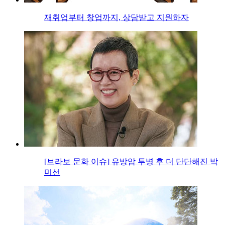
재취업부터 창업까지, 상담받고 지원하자
[브라보 문화 이슈] 유방암 투병 후 더 단단해진 박
미선