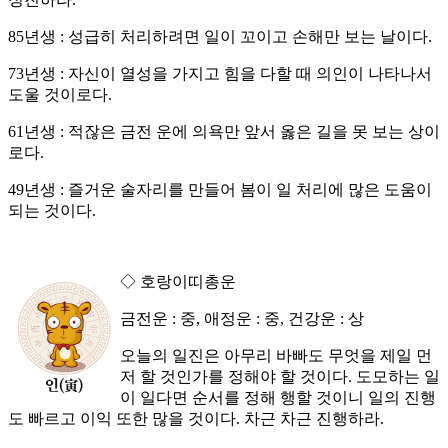
85년생 : 성급히 처리하려면 일이 꼬이고 손해만 보는 날이다.
73년생 : 자신이 열성을 가지고 힘을 다할 때 의인이 나타나서
도울 것이로다.
61년생 : 적잖은 금전 운에 의욕만 앞서 옳은 길을 못 보는 상이
로다.
49년생 : 즐거운 술자리를 만들어 봄이 일 처리에 많은 도움이
되는 것이다.
◇ 호랑이띠총운
금전운 : 중, 애정운 : 중, 건강운 : 상
오늘의 일진은 아무리 바빠도 무엇을 제일 먼
저 할 것인가를 정해야 할 것이다. 도모하는 일
이 일다면 순서를 정해 행할 것이니 일의 진행
도 빠르고 이익 또한 많을 것이다. 차근 차근 진행하라.