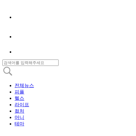
전체뉴스
피플
헬스
라이프
컬처
머니
테마