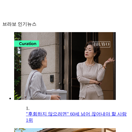
브라보 인기뉴스
1.
"후회하지 않으려면" 60세 넘어 끊어내야 할 사람
1위