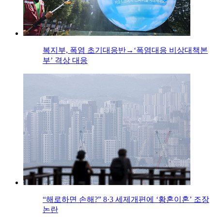
복지부, 폭염 초기대응반→‘폭염대응 비상대책본
부’ 격상 대응
“해로하면 손해?” 8·3 세제개편에 ‘황혼이혼’ 조장
논란