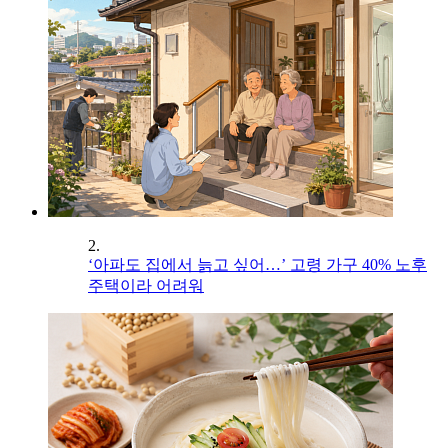
2.
‘아파도 집에서 늙고 싶어…’ 고령 가구 40% 노후
주택이라 어려워