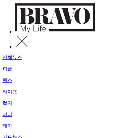
전체뉴스
피플
헬스
라이프
컬처
머니
테마
카드뉴스