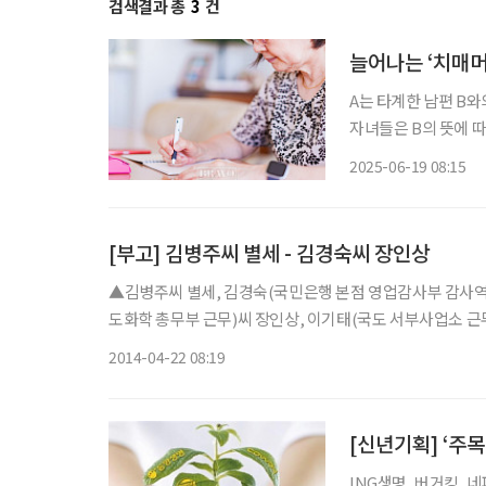
검색결과 총
3
건
늘어나는 ‘치매머
A는 타계한 남편 B와의
자녀들은 B의 뜻에 따
주택과 B가 남겨준 예
2025-06-19 08:15
었습니다. A
[부고] 김병주씨 별세 - 김경숙씨 장인상
▲김병주씨 별세, 김경숙(국민은행 본점 영업감사부 감사
도화학 총무부 근무)씨 장인상, 이기태(국도 서부사업소 근무)
4442
2014-04-22 08:19
ING생명, 버거킹, 네파, 동양생명