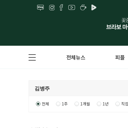
전체뉴스
피플
전체
1주
1개월
1년
직