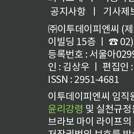
공지사항
ㅣ
기사제
㈜이투데이피엔씨 (제호
이빌딩 15층 ㅣ ☎ 02)
등록번호 : 서울아02992
인 : 김상우 ㅣ 편집인
ISSN : 2951-4681
이투데이피엔씨 임직원
윤리강령
및 실천규정을
브라보 마이 라이프의
저작권법의 보호를 받