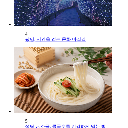
4.
광명, 시간을 걷는 문화 마실길
5.
설탕 vs 소금, 콩국수를 건강하게 먹는 법