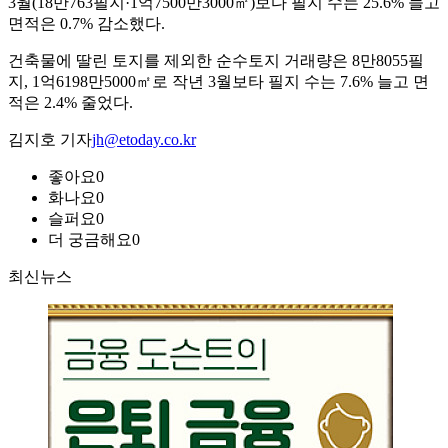
3월(18만763필지·1억7500만3000㎡)보다 필지 수는 25.6% 늘고
면적은 0.7% 감소했다.
건축물에 딸린 토지를 제외한 순수토지 거래량은 8만8055필
지, 1억6198만5000㎡로 작년 3월보타 필지 수는 7.6% 늘고 면
적은 2.4% 줄었다.
김지호 기자
jh@etoday.co.kr
좋아요
0
화나요
0
슬퍼요
0
더 궁금해요
0
최신뉴스