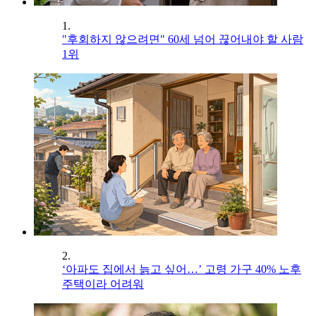
1.
"후회하지 않으려면" 60세 넘어 끊어내야 할 사람
1위
2.
‘아파도 집에서 늙고 싶어…’ 고령 가구 40% 노후
주택이라 어려워