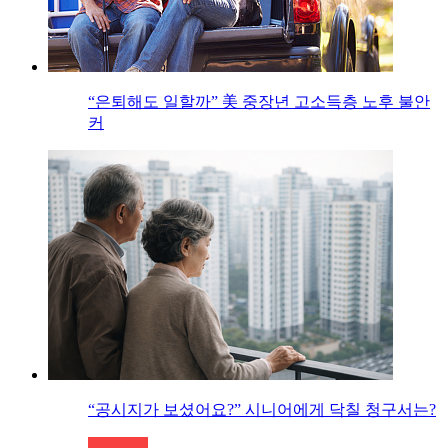
“은퇴해도 일할까” 美 중장년 고소득층 노후 불안
커
“공시지가 보셨어요?” 시니어에게 닥칠 청구서는?