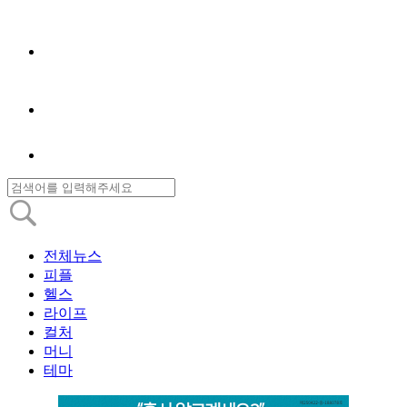
전체뉴스
피플
헬스
라이프
컬처
머니
테마