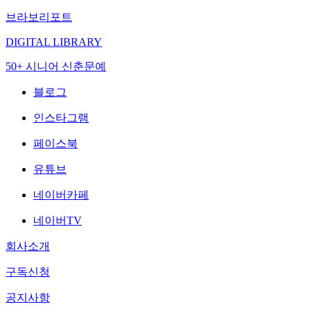
브라보리포트
DIGITAL LIBRARY
50+ 시니어 신춘문예
블로그
인스타그램
페이스북
유튜브
네이버카페
네이버TV
회사소개
구독신청
공지사항