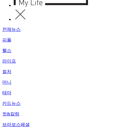
전체뉴스
피플
헬스
라이프
컬처
머니
테마
카드뉴스
컷&칼럼
브라보스페셜