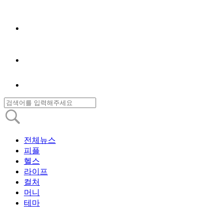
전체뉴스
피플
헬스
라이프
컬처
머니
테마