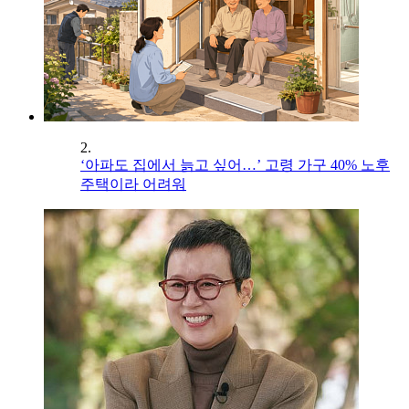
2.
‘아파도 집에서 늙고 싶어…’ 고령 가구 40% 노후
주택이라 어려워