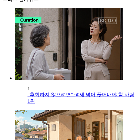
1.
"후회하지 않으려면" 60세 넘어 끊어내야 할 사람
1위