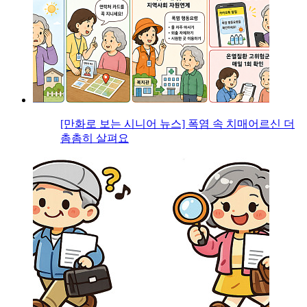
[만화로 보는 시니어 뉴스] 폭염 속 치매어르신 더
촘촘히 살펴요