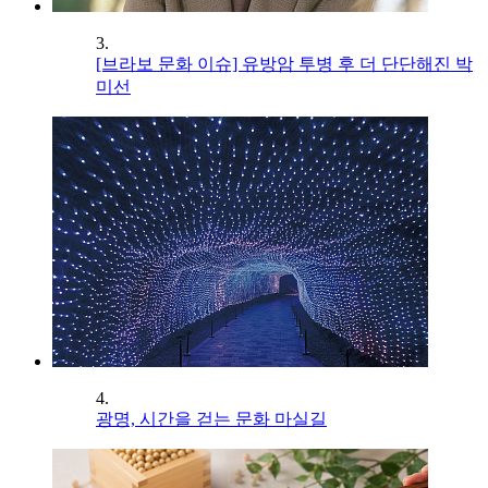
3.
[브라보 문화 이슈] 유방암 투병 후 더 단단해진 박
미선
4.
광명, 시간을 걷는 문화 마실길