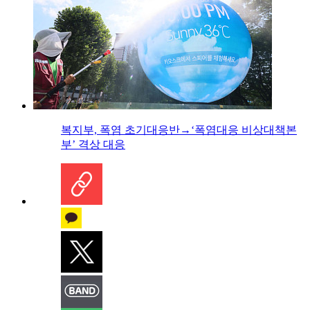
복지부, 폭염 초기대응반→‘폭염대응 비상대책본
부’ 격상 대응