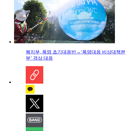
복지부, 폭염 초기대응반→‘폭염대응 비상대책본
부’ 격상 대응