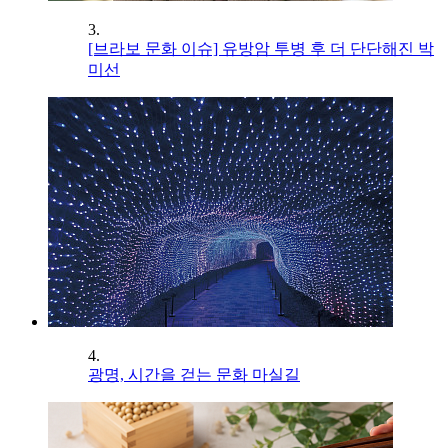
3.
[브라보 문화 이슈] 유방암 투병 후 더 단단해진 박
미선
4.
광명, 시간을 걷는 문화 마실길