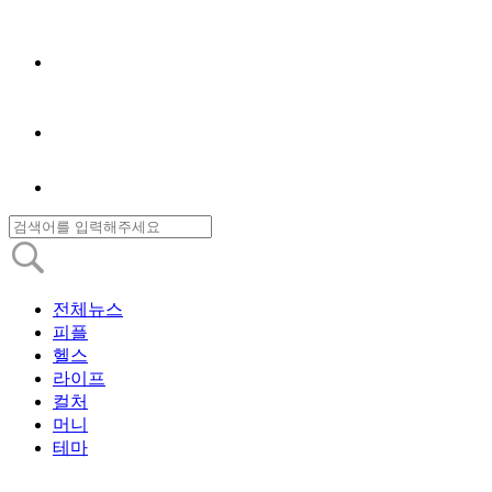
전체뉴스
피플
헬스
라이프
컬처
머니
테마