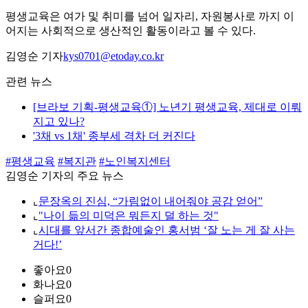
평생교육은 여가 및 취미를 넘어 일자리, 자원봉사로 까지 이
어지는 사회적으로 생산적인 활동이라고 볼 수 있다.
김영순 기자
kys0701@etoday.co.kr
관련 뉴스
[브라보 기획-평생교육①] 노년기 평생교육, 제대로 이뤄
지고 있나?
'3채 vs 1채' 종부세 격차 더 커진다
#평생교육
#복지관
#노인복지센터
김영순 기자의 주요 뉴스
⌞
문장옥의 진심, “가림없이 내어줘야 공감 얻어”
⌞
"나이 듦의 미덕은 뭐든지 덜 하는 것"
⌞
시대를 앞서간 종합예술인 홍서범 ‘잘 노는 게 잘 사는
거다!’
좋아요
0
화나요
0
슬퍼요
0