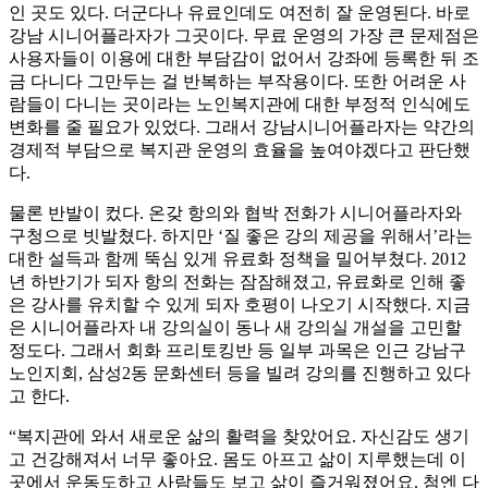
인 곳도 있다. 더군다나 유료인데도 여전히 잘 운영된다. 바로
강남 시니어플라자가 그곳이다. 무료 운영의 가장 큰 문제점은
사용자들이 이용에 대한 부담감이 없어서 강좌에 등록한 뒤 조
금 다니다 그만두는 걸 반복하는 부작용이다. 또한 어려운 사
람들이 다니는 곳이라는 노인복지관에 대한 부정적 인식에도
변화를 줄 필요가 있었다. 그래서 강남시니어플라자는 약간의
경제적 부담으로 복지관 운영의 효율을 높여야겠다고 판단했
다.
물론 반발이 컸다. 온갖 항의와 협박 전화가 시니어플라자와
구청으로 빗발쳤다. 하지만 ‘질 좋은 강의 제공을 위해서’라는
대한 설득과 함께 뚝심 있게 유료화 정책을 밀어부쳤다. 2012
년 하반기가 되자 항의 전화는 잠잠해졌고, 유료화로 인해 좋
은 강사를 유치할 수 있게 되자 호평이 나오기 시작했다. 지금
은 시니어플라자 내 강의실이 동나 새 강의실 개설을 고민할
정도다. 그래서 회화 프리토킹반 등 일부 과목은 인근 강남구
노인지회, 삼성2동 문화센터 등을 빌려 강의를 진행하고 있다
고 한다.
“복지관에 와서 새로운 삶의 활력을 찾았어요. 자신감도 생기
고 건강해져서 너무 좋아요. 몸도 아프고 삶이 지루했는데 이
곳에서 운동도하고 사람들도 보고 삶이 즐거워졌어요. 첨엔 다