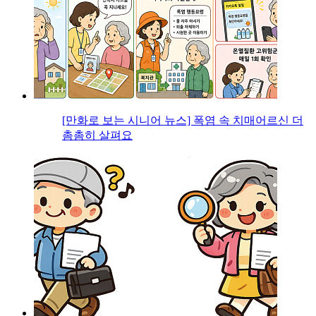
[만화로 보는 시니어 뉴스] 폭염 속 치매어르신 더
촘촘히 살펴요