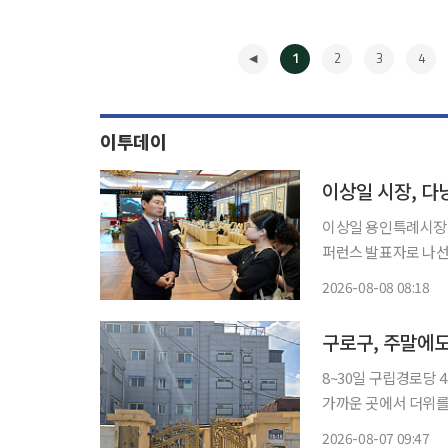
1
2
3
4
이투데이
이상일 용인특례시장이
퍼런스 발표자로 나선
가 된다." 8일 이투데이 취재를 종합하면 이 시장은 7일 오후 현지시간 다낭시 푸라마리조트
2026-08-08 08:18
에서 열린 '한국과의 만
◀
구로구, 주말에도
8~30일 구립경로당 43곳‧복지관 4개 확대 
가까운 곳에서 더위를 피
구는 이달 8일부터 3
2026-08-07 09:47