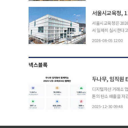
도 운영한
서울시교육청, 1
서울시교육청은 2026
서 일제히 실시한다고 5일 밝혔다. 이번 시험에는 초졸 388명,
5908명이 지원했다. 이 
2026-08-05 12:00
선린중 1곳, 중졸은 
넥스블록
두나무, 임직원 
디지털자산 거래소 업
톤의 탄소 배출을 저감했다고 밝혔다. 두나무는 30일 
두-으쓱(ESG) 캠페
2025-12-30 09:48
배출 약 2톤을 줄였으