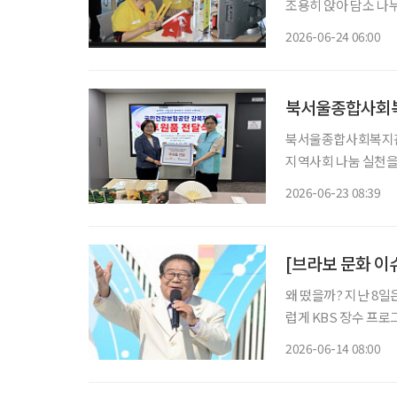
조용히 앉아 담소 나
왔다. 그러나 지금 
2026-06-24 06:00
변화가 일어나고 있다.
북서울종합사회복
북서울종합사회복지관
지역사회 나눔 실천을 위한 
사회복지관의 지역밀착
2026-06-23 08:39
다. 국민건강보험공단
전
[브라보 문화 이
왜 떴을까? 지난 8일
럽게 KBS 장수 프로
해의 별세 이후 김신영
2026-06-14 08:00