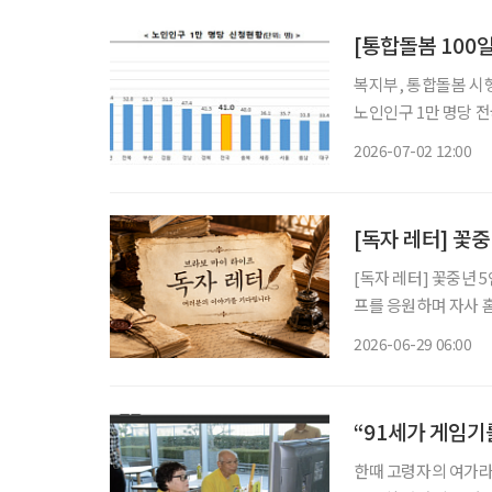
[통합돌봄 100
복지부, 통합돌봄 시행 
노인인구 1만 명당 전국 평균 41.0명,
차례의 암 수술로 건
2026-07-02 12:00
이 중단될 상황이었다
[독자 레터] 꽃
[독자 레터] 꽃중년 5인의 이야기 [독자 레터] ‘브라보 마
프를 응원하며 자사 홈
(글, 그림, 사연) 
2026-06-29 06:00
소개합니다.
“91세가 게임기
한때 고령자의 여가라고