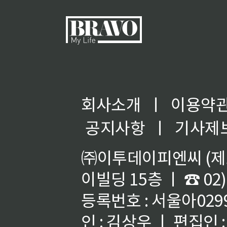
회사소개
ㅣ
이용약
공지사항
ㅣ
기사제
㈜이투데이피엔씨 (제호
이빌딩 15층 ㅣ ☎ 02)
등록번호 : 서울아02992
인 : 김상우 ㅣ 편집인