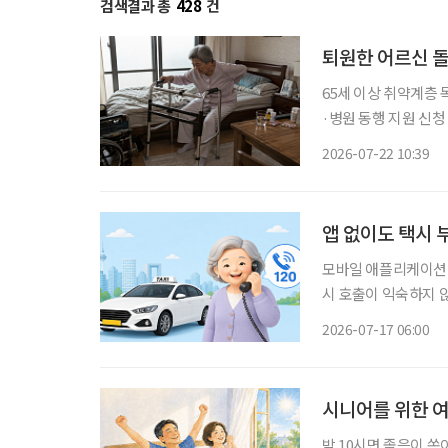
검색결과 총
428
건
퇴원한 어르신 돌
65세 이상 취약계층 
·병원 동행 지원 신청 후 
시에 거주하는 194
2026-07-22 10:39
불편으로 일상생활이 
앱 없이도 택시 부
모바일 애플리케이션(이
시 호출이 익숙하지 
를 기다릴 수밖에 없다
2026-07-17 06:00
시니어를 위한 여
밤 10시면 졸음이 쏟