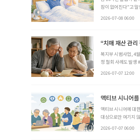
잠이 없어진다”고 말한다. 정말 그럴까. 대한수면
태’에 따르면 한국인의
2026-07-08 06:00
로 나타났다. 숙면을 
“치매 재산 관리
복지부 시범사업, 4월
청 철회 사례도 발생 #. 독거노인 치매환자 김씨는 욕구 표현은 가능하나 재산관리에 어려움
을 겪고 있었다. 인
2026-07-07 12:00
연금에 재산관리서비스
액티브 시니어를
액티브 시니어에 대한
대상으로만 여기지 않
연구가 이어지고 있다. 한국노년학회는 5월 29일에 ‘초고령사회, 건강노화를 넘어 존엄
2026-07-07 06:00
으로’란 주제로 ‘20