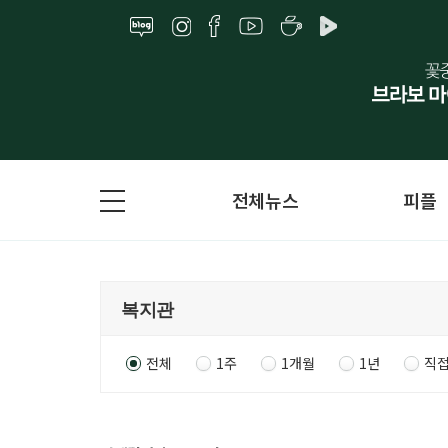
전체뉴스
피플
전체
1주
1개월
1년
직