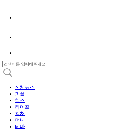
전체뉴스
피플
헬스
라이프
컬처
머니
테마