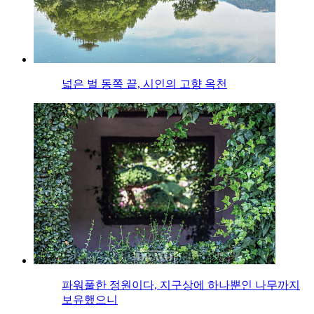
넓은 벌 동쪽 끝, 시인의 고향 옥천
파워풀한 정원이다, 지구상에 하나뿐인 나무까지
보유했으니