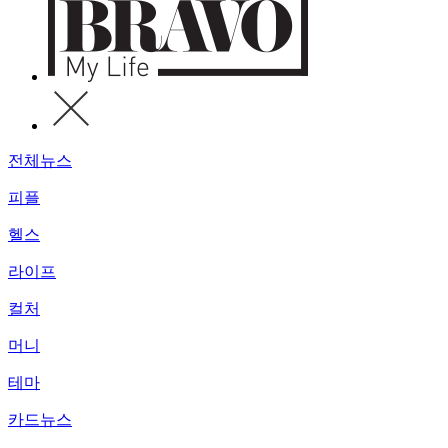
전체뉴스
피플
헬스
라이프
컬처
머니
테마
카드뉴스