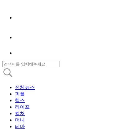
전체뉴스
피플
헬스
라이프
컬처
머니
테마