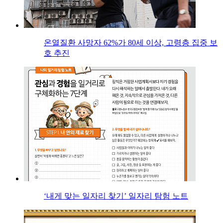
온열질환 사망자 62%가 80세 이상, 고령층 집중 보
호 추진
‘내게 맞는 일자리 찾기’ 일자리 탐험 노트