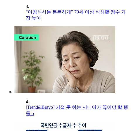
3.
“아침식사는 든든하게” 70세 이상 식생활 점수 가
장 높아
4.
[Trend&Bravo] 거절 못 하는 시니어가 끊어야 할 행
동 5