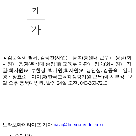
▲김운식씨 별세, 김응찬(사업)ㆍ응록(송원대 교수)ㆍ응광(회
사원)ㆍ응권(우석대 총장 前 교육부 차관)ㆍ정숙(회사원)ㆍ정
열(회사원)씨 부친상, 박대원(회사원)씨 장인상, 강종숙ㆍ임미
경ㆍ장효순ㆍ이미경(한국교육과정평가원 근무)씨 시부상=22
일 오후 충북대병원, 발인 24일 오전, 043-269-7213
브라보마이라이프 기자
bravo@bravo-mylife.co.kr
좋아요
0