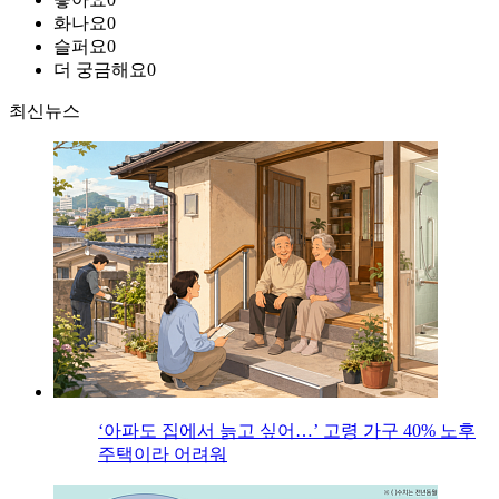
화나요
0
슬퍼요
0
더 궁금해요
0
최신뉴스
‘아파도 집에서 늙고 싶어…’ 고령 가구 40% 노후
주택이라 어려워