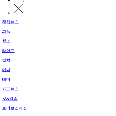
전체뉴스
피플
헬스
라이프
컬처
머니
테마
카드뉴스
컷&칼럼
브라보스페셜