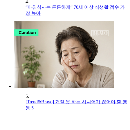
4.
“아침식사는 든든하게” 70세 이상 식생활 점수 가
장 높아
5.
[Trend&Bravo] 거절 못 하는 시니어가 끊어야 할 행
동 5