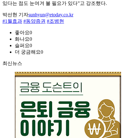
있다는 점도 눈여겨 볼 필요가 있다”고 강조했다.
박선현 기자
sunhyun@etoday.co.kr
#1월효과
#동양증권
#조병현
좋아요
0
화나요
0
슬퍼요
0
더 궁금해요
0
최신뉴스