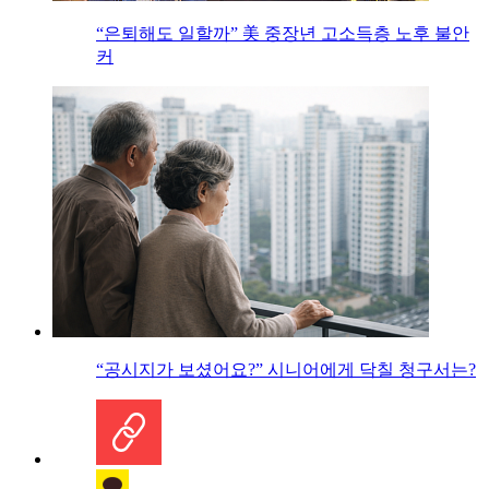
“은퇴해도 일할까” 美 중장년 고소득층 노후 불안
커
“공시지가 보셨어요?” 시니어에게 닥칠 청구서는?