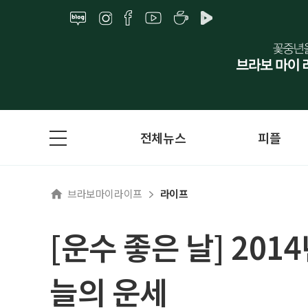
전체뉴스
피플
브라보마이라이프
라이프
[운수 좋은 날] 201
늘의 운세