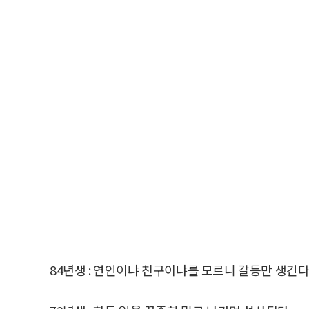
84년생 : 연인이냐 친구이냐를 모르니 갈등만 생긴다