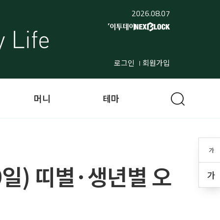
2026.08.07
로그인
회원가입
머니
테마
가
29일) 띠별·생년별 오
가