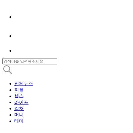
전체뉴스
피플
헬스
라이프
컬처
머니
테마