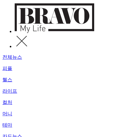
전체뉴스
피플
헬스
라이프
컬처
머니
테마
카드뉴스