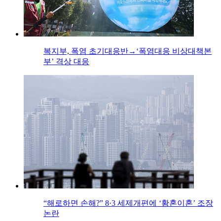
복지부, 폭염 초기대응반→‘폭염대응 비상대책본
부’ 격상 대응
“해로하면 손해?” 8·3 세제개편에 ‘황혼이혼’ 조장
논란