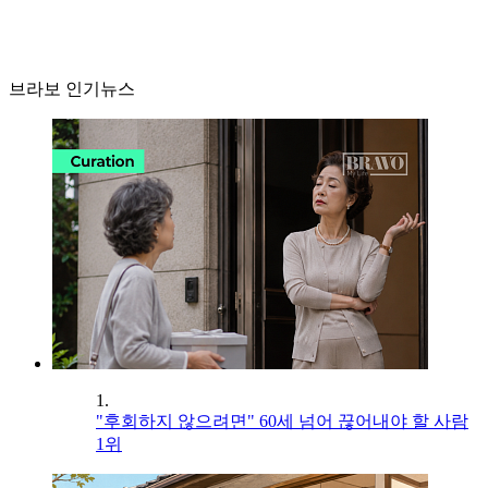
브라보 인기뉴스
1.
"후회하지 않으려면" 60세 넘어 끊어내야 할 사람
1위