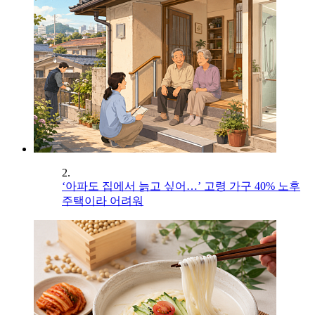
2.
‘아파도 집에서 늙고 싶어…’ 고령 가구 40% 노후
주택이라 어려워