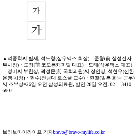
▲석종학씨 별세, 석도형(삼우맥스 회장)ㆍ준형(前 삼성전자
부사장)ㆍ도정(前 코오롱캐피탈 대표)ㆍ도태(삼우맥스 대표)
ㆍ정미씨 부친상, 곽성문(前 국회의원)씨 장인상, 석현우(신한
은행 차장)ㆍ현수(전남대 로스쿨 교수)ㆍ현철(일본 화낙 근무)
씨 조부상=26일 오전 삼성의료원, 발인 28일 오전, 02-ㆍ3410-
6907
브라보마이라이프 기자
bravo@bravo-mylife.co.kr