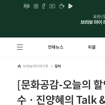
전체뉴스
피플
브라보마이라이프
컬처
[문화공감-오늘의 할인
수ㆍ진양혜의 Talk & 