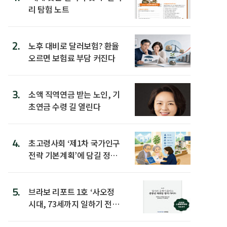
리 탐험 노트
2.
노후 대비로 달러보험? 환율
오르면 보험료 부담 커진다
3.
소액 직역연금 받는 노인, 기
초연금 수령 길 열린다
4.
초고령사회 ‘제1차 국가인구
전략 기본계획’에 담길 정책
은
5.
브라보 리포트 1호 ‘사오정
시대, 73세까지 일하기 전략’
발간