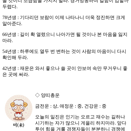
을 것이니 조급함을 가지지 말라. 경거망동하여 길함이 감할까
두렵다.
78년생 : 기다리던 보람이 이제 나타나니 더욱 정진하면 크게
알아준다.
66년생 : 길이 확 열렸으니 나아가면 될 것이나 본 마음을 잃지
마라.
54년생 : 하루에도 열두 번 변하는 것이 사람의 마음이니 다시
확인해 두라.
42년생 : 재운은 와서 좋으나 쓸 곳이 안보여 속만 무거우니 좋
은 곳에 써라.
◇ 양띠총운
금전운 : 상, 애정운 : 중, 건강운 : 중
오늘의 일진은 인기는 오르고 재수는 길하나
시기하는 자가 많으니 게을리 하지마라. 앞다
투어 힘을 겨룰 경쟁자들이 분분하니 경쟁에