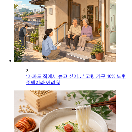
2.
‘아파도 집에서 늙고 싶어…’ 고령 가구 40% 노후
주택이라 어려워