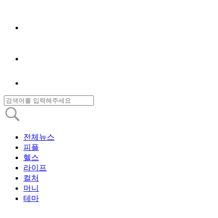
전체뉴스
피플
헬스
라이프
컬처
머니
테마