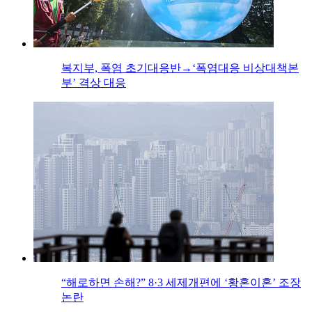
복지부, 폭염 초기대응반→‘폭염대응 비상대책본
부’ 격상 대응
“해로하면 손해?” 8·3 세제개편에 ‘황혼이혼’ 조장
논란