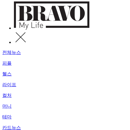
전체뉴스
피플
헬스
라이프
컬처
머니
테마
카드뉴스