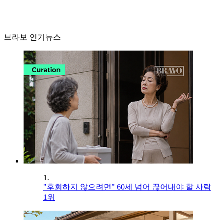
브라보 인기뉴스
1.
"후회하지 않으려면" 60세 넘어 끊어내야 할 사람
1위