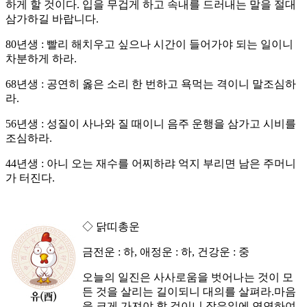
하게 할 것이다. 입을 무겁게 하고 속내를 드러내는 말을 절대
삼가하길 바랍니다.
80년생 : 빨리 해치우고 싶으나 시간이 들어가야 되는 일이니
차분하게 하라.
68년생 : 공연히 옳은 소리 한 번하고 욕먹는 격이니 말조심하
라.
56년생 : 성질이 사나와 질 때이니 음주 운행을 삼가고 시비를
조심하라.
44년생 : 아니 오는 재수를 어찌하랴 억지 부리면 남은 주머니
가 터진다.
◇ 닭띠총운
금전운 : 하, 애정운 : 하, 건강운 : 중
오늘의 일진은 사사로움을 벗어나는 것이 모
든 것을 살리는 길이되니 대의를 살펴라.마음
을 크게 가져야 할 것이니 작은일에 연연하여