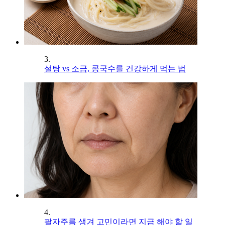
3.
설탕 vs 소금, 콩국수를 건강하게 먹는 법
4.
팔자주름 생겨 고민이라면 지금 해야 할 일