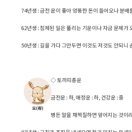
74년생 : 금전 운이 좋아 엉뚱한 돈이 들어오나 분배
62년생 : 침체된 일은 풀리는 기운이나 자금 문제가
50년생 : 길을 가다 그만두면 이것도 저것도 안되니
◇ 토끼띠총운
금전운 : 하, 애정운 : 하, 건강운 : 중
병든 말을 채찍질하면 엎어지는 것이라
87년생 : 고집과 주장을 내세우면 화가 미치는 운세