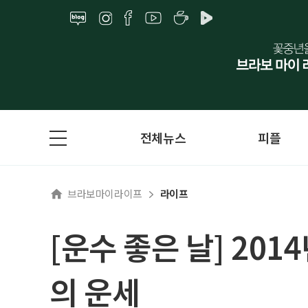
전체뉴스
피플
브라보마이라이프
라이프
[운수 좋은 날] 201
의 운세