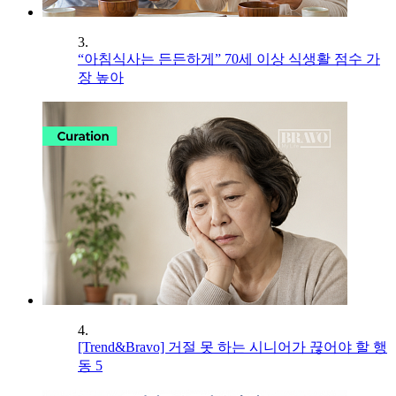
3.
“아침식사는 든든하게” 70세 이상 식생활 점수 가
장 높아
4.
[Trend&Bravo] 거절 못 하는 시니어가 끊어야 할 행
동 5