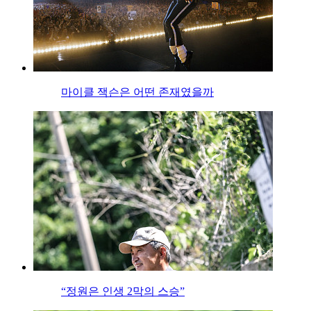
마이클 잭슨은 어떤 존재였을까
“정원은 인생 2막의 스승”