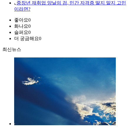
⌞
중장년 재취업 양날의 검, 민간 자격증 딸지 말지 고민
이라면?
좋아요
0
화나요
0
슬퍼요
0
더 궁금해요
0
최신뉴스