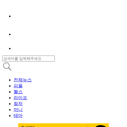
전체뉴스
피플
헬스
라이프
컬처
머니
테마