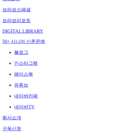
브라보스페셜
브라보리포트
DIGITAL LIBRARY
50+ 시니어 신춘문예
블로그
인스타그램
페이스북
유튜브
네이버카페
네이버TV
회사소개
구독신청