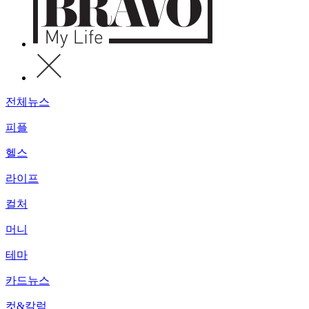
전체뉴스
피플
헬스
라이프
컬처
머니
테마
카드뉴스
컷&칼럼