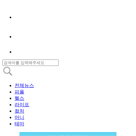
전체뉴스
피플
헬스
라이프
컬처
머니
테마