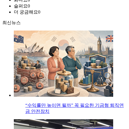
슬퍼요
0
더 궁금해요
0
최신뉴스
“수익률만 높이면 될까” 꼭 필요한 기금형 퇴직연
금 안전장치