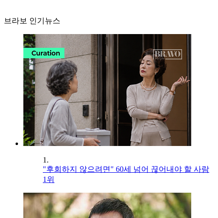
브라보 인기뉴스
1.
"후회하지 않으려면" 60세 넘어 끊어내야 할 사람
1위