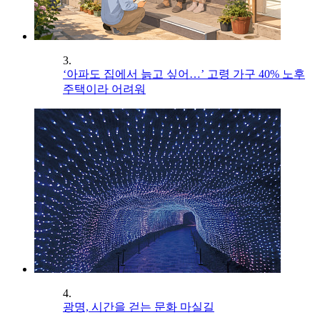
3.
‘아파도 집에서 늙고 싶어…’ 고령 가구 40% 노후
주택이라 어려워
4.
광명, 시간을 걷는 문화 마실길