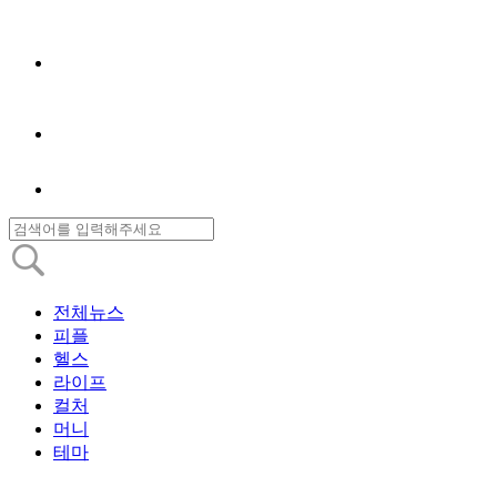
전체뉴스
피플
헬스
라이프
컬처
머니
테마