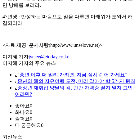
면 낭패를 보리라.
47년생 : 반성하는 마음으로 일을 다루면 아래위가 도와서 해
결되리라.
<자료 제공: 운세사랑(http://www.unselove.net)>
이지혜 기자
jyelee@etoday.co.kr
이지혜 기자의 주요 뉴스
⌞
“중년 이후 더 멀리 가려면, 지금 잠시 쉬어 가세요”
⌞
중년의 해외 자유여행 도전, 미리 알아야 할 5가지 원칙
⌞
중장년 재취업 양날의 검, 민간 자격증 딸지 말지 고민
이라면?
좋아요
0
화나요
0
슬퍼요
0
더 궁금해요
0
최신뉴스