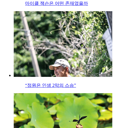
마이클 잭슨은 어떤 존재였을까
“정원은 인생 2막의 스승”