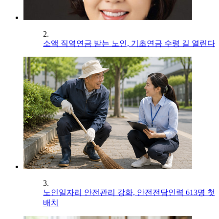
2.
소액 직역연금 받는 노인, 기초연금 수령 길 열린다
3.
노인일자리 안전관리 강화, 안전전담인력 613명 첫
배치