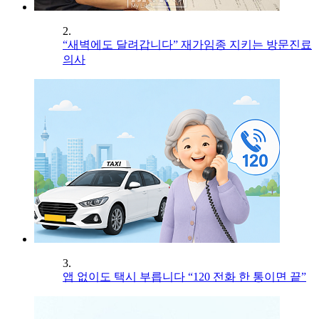
2.
“새벽에도 달려갑니다” 재가임종 지키는 방문진료
의사
3.
앱 없이도 택시 부릅니다 “120 전화 한 통이면 끝”