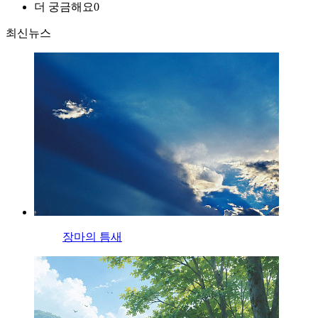
더 궁금해요
0
최신뉴스
장마의 틈새