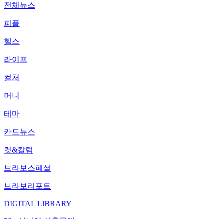
전체뉴스
피플
헬스
라이프
컬처
머니
테마
카드뉴스
컷&칼럼
브라보스페셜
브라보리포트
DIGITAL LIBRARY