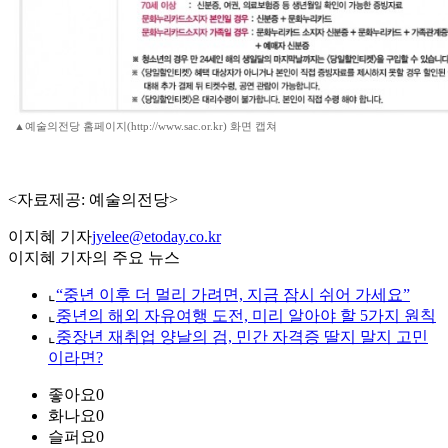
▲예술의전당 홈페이지(http://www.sac.or.kr) 화면 캡쳐
<자료제공: 예술의전당>
이지혜 기자
jyelee@etoday.co.kr
이지혜 기자의 주요 뉴스
⌞
“중년 이후 더 멀리 가려면, 지금 잠시 쉬어 가세요”
⌞
중년의 해외 자유여행 도전, 미리 알아야 할 5가지 원칙
⌞
중장년 재취업 양날의 검, 민간 자격증 딸지 말지 고민
이라면?
좋아요
0
화나요
0
슬퍼요
0