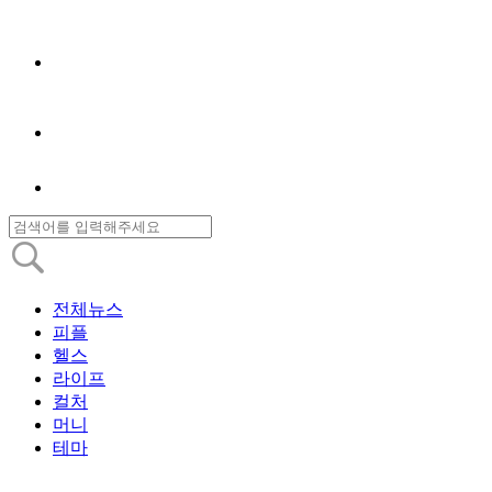
전체뉴스
피플
헬스
라이프
컬처
머니
테마