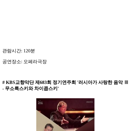
관람시간: 120분
공연장소: 오페라극장
# KBS교향악단 제683회 정기연주회 '러시아가 사랑한 음악 Ⅲ
- 무소륵스키와 차이콥스키'