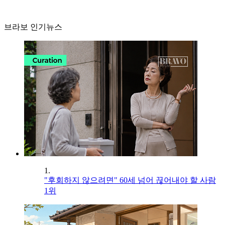
브라보 인기뉴스
1.
"후회하지 않으려면" 60세 넘어 끊어내야 할 사람
1위