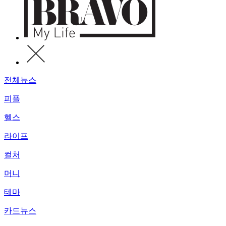
전체뉴스
피플
헬스
라이프
컬처
머니
테마
카드뉴스