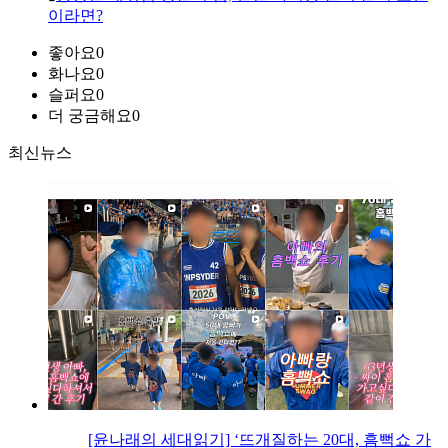
이라면?
좋아요
0
화나요
0
슬퍼요
0
더 궁금해요
0
최신뉴스
[윤나래의 세대읽기] ‘뜨개질하는 20대, 흠뻑쇼 가