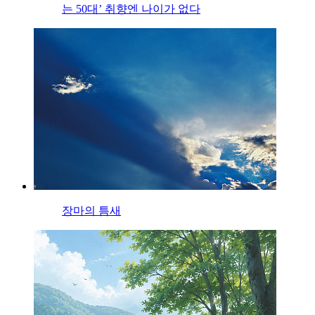
는 50대’ 취향엔 나이가 없다
장마의 틈새