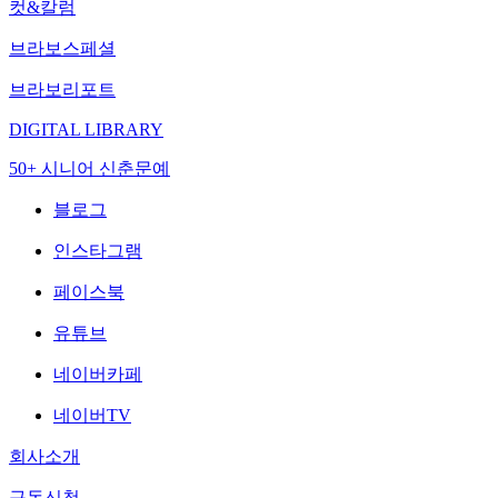
컷&칼럼
브라보스페셜
브라보리포트
DIGITAL LIBRARY
50+ 시니어 신춘문예
블로그
인스타그램
페이스북
유튜브
네이버카페
네이버TV
회사소개
구독신청