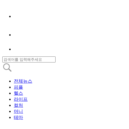
전체뉴스
피플
헬스
라이프
컬처
머니
테마