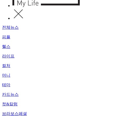
전체뉴스
피플
헬스
라이프
컬처
머니
테마
카드뉴스
컷&칼럼
브라보스페셜