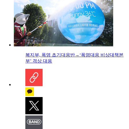
복지부, 폭염 초기대응반→‘폭염대응 비상대책본
부’ 격상 대응