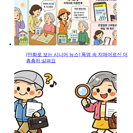
[만화로 보는 시니어 뉴스] 폭염 속 치매어르신 더
촘촘히 살펴요