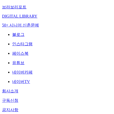
브라보리포트
DIGITAL LIBRARY
50+ 시니어 신춘문예
블로그
인스타그램
페이스북
유튜브
네이버카페
네이버TV
회사소개
구독신청
공지사항