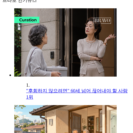
브라보 인기뉴스
1.
"후회하지 않으려면" 60세 넘어 끊어내야 할 사람
1위