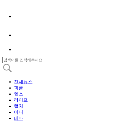
전체뉴스
피플
헬스
라이프
컬처
머니
테마