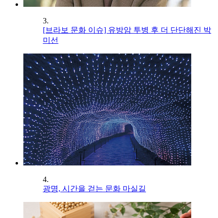
3.
[브라보 문화 이슈] 유방암 투병 후 더 단단해진 박
미선
4.
광명, 시간을 걷는 문화 마실길