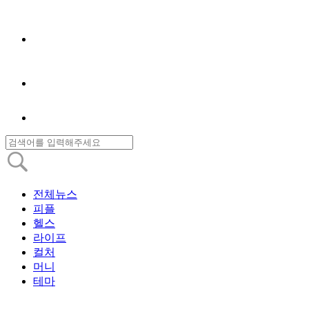
전체뉴스
피플
헬스
라이프
컬처
머니
테마