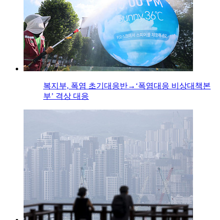
복지부, 폭염 초기대응반→‘폭염대응 비상대책본
부’ 격상 대응