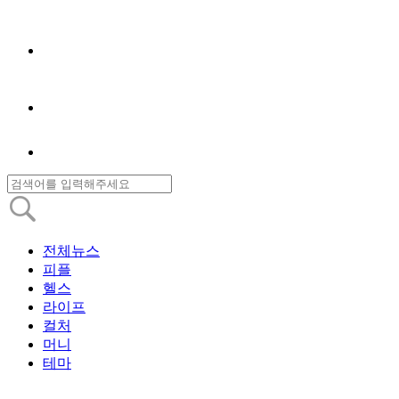
전체뉴스
피플
헬스
라이프
컬처
머니
테마