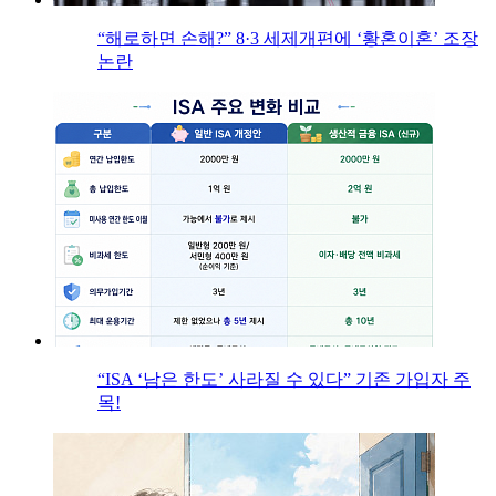
“해로하면 손해?” 8·3 세제개편에 ‘황혼이혼’ 조장
논란
“ISA ‘남은 한도’ 사라질 수 있다” 기존 가입자 주
목!