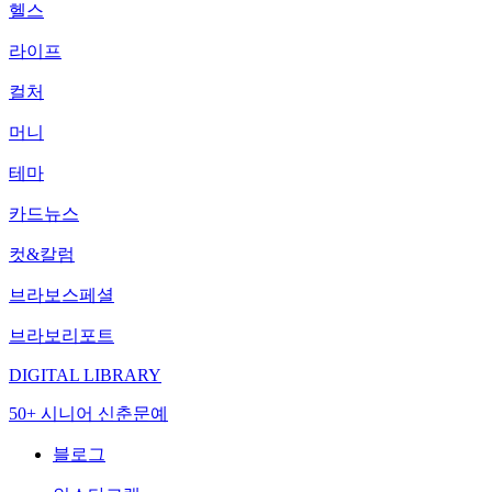
헬스
라이프
컬처
머니
테마
카드뉴스
컷&칼럼
브라보스페셜
브라보리포트
DIGITAL LIBRARY
50+ 시니어 신춘문예
블로그