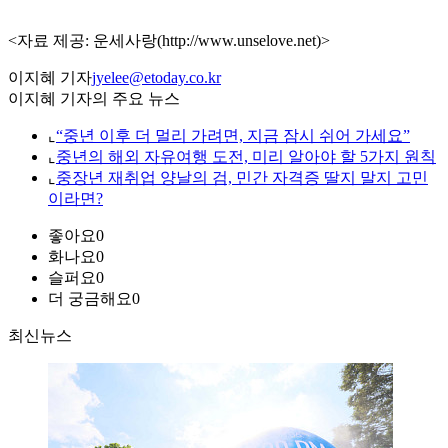
<자료 제공: 운세사랑(http://www.unselove.net)>
이지혜 기자
jyelee@etoday.co.kr
이지혜 기자의 주요 뉴스
⌞
“중년 이후 더 멀리 가려면, 지금 잠시 쉬어 가세요”
⌞
중년의 해외 자유여행 도전, 미리 알아야 할 5가지 원칙
⌞
중장년 재취업 양날의 검, 민간 자격증 딸지 말지 고민
이라면?
좋아요
0
화나요
0
슬퍼요
0
더 궁금해요
0
최신뉴스