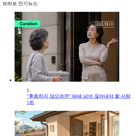
브라보 인기뉴스
1.
"후회하지 않으려면" 60세 넘어 끊어내야 할 사람
1위