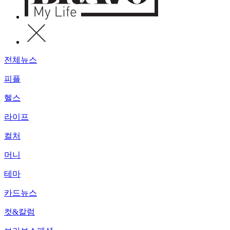
전체뉴스
피플
헬스
라이프
컬처
머니
테마
카드뉴스
컷&칼럼