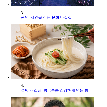
3.
광명, 시간을 걷는 문화 마실길
4.
설탕 vs 소금, 콩국수를 건강하게 먹는 법