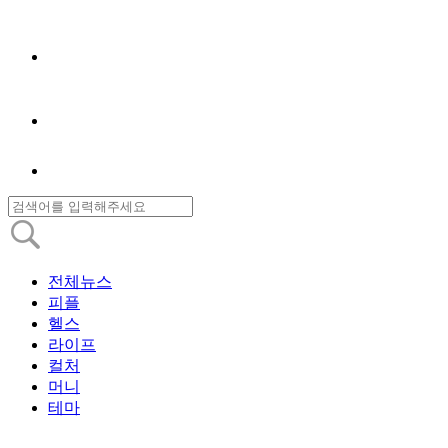
전체뉴스
피플
헬스
라이프
컬처
머니
테마