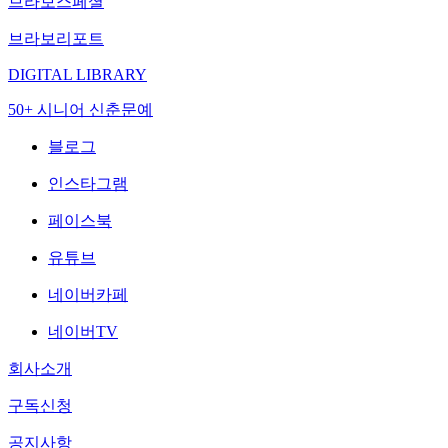
브라보스페셜
브라보리포트
DIGITAL LIBRARY
50+ 시니어 신춘문예
블로그
인스타그램
페이스북
유튜브
네이버카페
네이버TV
회사소개
구독신청
공지사항