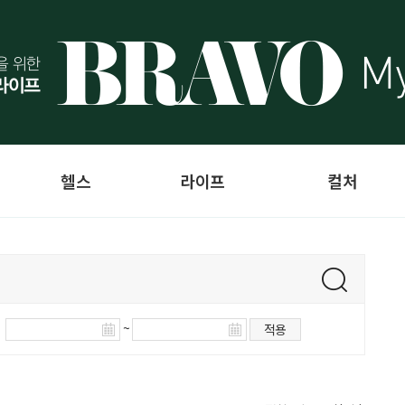
헬스
라이프
컬처
~
적용