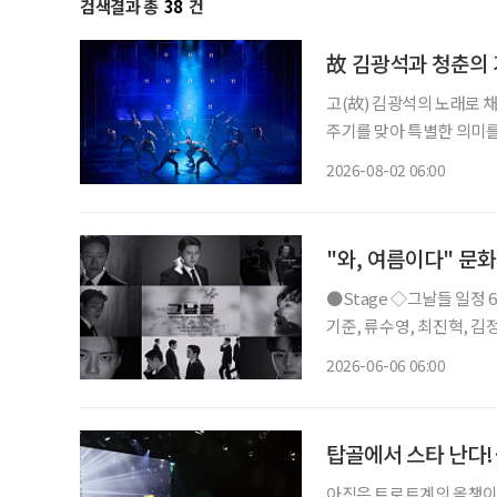
검색결과 총
38
건
故 김광석과 청춘의 
고(故) 김광석의 노래로 채
주기를 맞아 특별한 의미를
러져 청춘의 추억을 소환한
2026-08-02 06:00
될 것이다. ◇공연 
"와, 여름이다" 문
●Stage ◇그날들 일정 6월 9일 ~ 8월 23일 장소 디큐브 링크아트센터 연출 장유정 출연 엄
기준, 류수영, 최진혁, 김정현, 박규원
며진 주크박스 뮤지컬 ‘그날
2026-06-06 06:00
다. 청와대 경호실을 배경으
탑골에서 스타 난다!
아직은 트로트계의 올챙이지