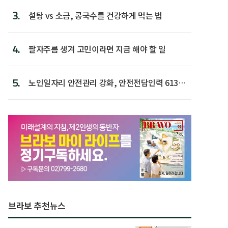
3.
설탕 vs 소금, 콩국수를 건강하게 먹는 법
4.
팔자주름 생겨 고민이라면 지금 해야 할 일
5.
노인일자리 안전관리 강화, 안전전담인력 613명
첫 배치
브라보 추천뉴스