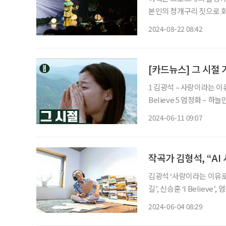
본인의 청개구리 짓으로 화
언만큼은 꼭 지키기 위해 
2024-08-22 08:42
[카드뉴스] 그 시절 
1 김광석 – 사랑이라는 이유로 2 변진섭 – 그대 내게 다시 3 성시경 – 내게 오는 길 
Believe 5 엄정화 – 하늘만 허락한 사랑 6 박정현 – 편지할게요 7 박진영 – 너의 뒤에서 8 솔리
드 – 이
2024-06-11 09:07
작곡가 김형석, “AI
김광석 ‘사랑이라는 이유로’
길’, 신승훈 ‘I Believe
대 부드러운 리듬으로 우리
2024-06-04 08:29
초입과 닮았는지도 모른다.