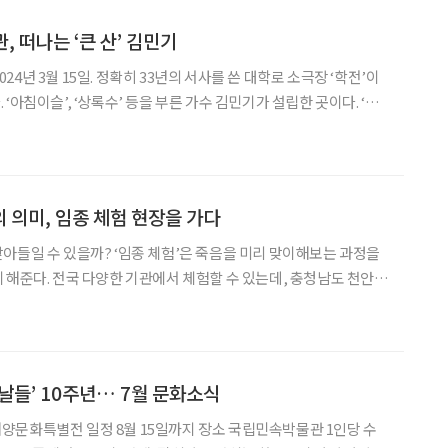
관, 떠나는 ‘큰 산’ 김민기
2024년 3월 15일. 정확히 33년의 서사를 쓴 대학로 소극장 ‘학전’이
‘아침이슬’, ‘상록수’ 등을 부른 가수 김민기가 설립한 곳이다. ‘배
라는 뜻의 이름처럼, 문화예술계 인재들의 못자리가 되어줬다. 한국 대
사적인 공간이었기에 학전의 폐관은
 의미, 임종 체험 현장을 가다
 체험’은 죽음을 미리 맞이해보는 과정을
 해준다. 전국 다양한 기관에서 체험할 수 있는데, 충청남도 천안시
 부속 웰다잉힐링센터)에 국내 최대 수준의 임종 체험관을 갖췄
다고 해서 직접 찾아가 봤다. 11월 16일 백석웰다잉힐링센터. 임종 체험
날들’ 10주년… 7월 문화소식