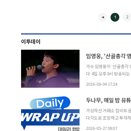
1
2
이투데이
임영웅, '산골총각 
가수 임영웅이 '산골총각 
다. 4일 오후 9시 방송되는 SBS 예능 '산골총각 영웅' 7회에서는 배우 차승원, 김도훈과 함께
한 마지막 산골 라이프와 여정의 피날레가 공개
2026-08-04 17:24
훈의 신청곡인 '별빛 같은 
◀
두나무, 매일 밤 유
가상자산 거래소 업비트 
다각도로 조망하고 투자자들의
WRAP UP’을 선보인다고 27일 밝혔다. 데일리 랩업은 매일
2026-05-27 08:07