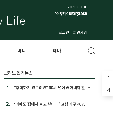
2026.08.08
로그인
회원가입
머니
테마
브라보 인기뉴스
가
1.
"후회하지 않으려면" 60세 넘어 끊어내야 할 사
가
람 1위
2.
‘아파도 집에서 늙고 싶어…’ 고령 가구 40% 노
후 주택이라 어...