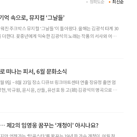
정확도순
최신순
기억 속으로, 뮤지컬 ‘그날들’
워진 주크박스 뮤지컬 ‘그날들’이 돌아왔다. 올해는 김광석 타계 30
 더한다. 꽃중년에게 익숙한 김광석의 노래는 작품의 서사와 어우
다. 잊고 지냈던 사랑과 우정, 그리고 꿈을 다시 꺼내보는 시간이
소개 일정 8월 23일까지 장소 디큐브 링크아
화로 떠나는 피서, 6월 문화소식
, 윤시윤, 산들, 유선호 등 고(故) 김광석의 명곡으로 꾸
들’이 김광석 타계 30주기를 맞아 약 3년 만에 다시 무대에 오른
로 1992년 과
… 제2의 임영웅 꿈꾸는 ‘개청이’ 아시나요?
만 언젠가는 ‘탑골스타’를 꿈꾸는 19년 차 가수 개청이. 어릴 적