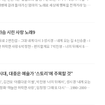
병에 걸려 돌아가신 엄마의 ‘노래로 세상에 행복을 전하거라’는 유
꿋꿋이 활동 중이다. 그는 과연 대한민국 모든 어르신의 마음을 사로
잡고 목표를 이룰 수 있을까? “개구리 개, 목청 청. 목청 좋은 개구리 개청이
가슴 시린 사랑 노래9
4 신승훈 – I
 밤의 끝을 잡고 9 나윤권 – 나였으
 시대, 대중은 예술가 ‘스토리’에 주목할 것”
, 김건모 ‘아름다운 이별’, 박진영 ‘너의 뒤에서’, 성시경 ‘내게 오는
’, 엄정화 ‘하늘만 허락한 사랑’, 임창정 ‘그때 또 다시’…. 1990~2000년
의 마음을 헤아려주던 김형석 작곡가. 특유의 감성은 어쩌면 여름
 비가 촉촉이 내리는 날,