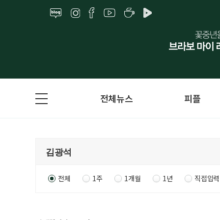
전체뉴스
피플
전체
1주
1개월
1년
직접입력