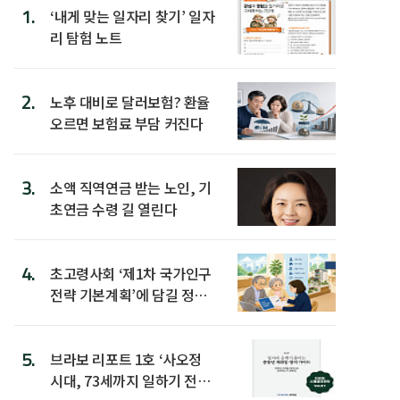
1.
‘내게 맞는 일자리 찾기’ 일자
리 탐험 노트
2.
노후 대비로 달러보험? 환율
오르면 보험료 부담 커진다
3.
소액 직역연금 받는 노인, 기
초연금 수령 길 열린다
4.
초고령사회 ‘제1차 국가인구
전략 기본계획’에 담길 정책
은
5.
브라보 리포트 1호 ‘사오정
시대, 73세까지 일하기 전략’