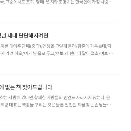
한국. 그중에서도 조기·명태·멸치와 조명치는 한국인이 가장 사랑하
 ‘조명치 해양문화특별전’은 조명치가 지닌 문화적·역사적 의미를 찾
기부터 가공과 유통·판매, 밥상에
청년 세대 단단해지려면
타이를 매어주던 때(중략)/인생은 그렇게 흘러/황혼에 기우는데/다
 혼자 가려 하오/여기 날 홀로 두고/여보 왜 한마디 말이 없소/여보 안
의 ‘어느 60대 노부부 이야기’의 노랫말 중 일부입니다. 김광석은
과 대중의 삶을 전달한 음유시인입니다. ‘어느 6
에 없는 책 찾아드립니다
을 찾는 사람이 있다면 함께한 사람들의 인연도 사라지지 않는다. 윤
 헌책방 대표는 책방을 꾸리는 것은 물론 절판된 책을 찾는 손님들을
 사람에 얽힌 신비하고 특별한 사연을 수집하면서 말이다. 신간 ‘헌
책방 기담 수집가’에는 소설보다 더 기묘한 진실들이 담겼다. 서울 은평