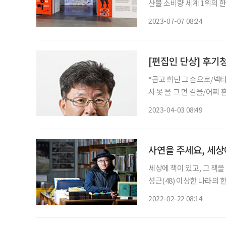
산물 소비량 세계 1위의 
는 어류라고 할 수 있다.
2023-07-07 08:24
고, 바다에서의 조명치 잡
[편집인 단상] 후기
“곱고 희던 그 손으로/넥
시 못 올 그 먼 길을/어찌
녕히 잘 가시게” 故 김광석
2023-04-03 08:49
통기타 하나로 시대의 아픔
사연을 주세요, 세상
세상에 책이 있고, 그 책
성근(48) 이상한 나라의
돕는다. 수수료 대신 책과
2022-02-22 08:14