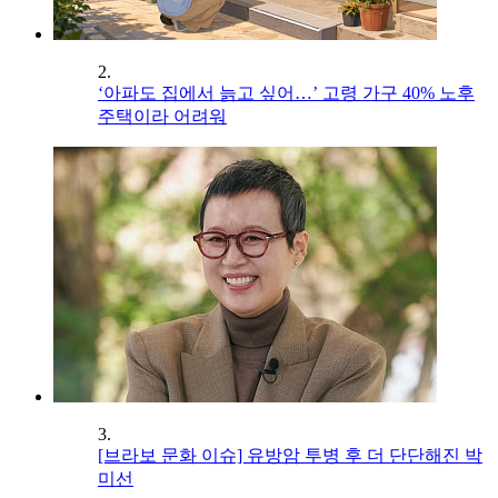
2.
‘아파도 집에서 늙고 싶어…’ 고령 가구 40% 노후
주택이라 어려워
3.
[브라보 문화 이슈] 유방암 투병 후 더 단단해진 박
미선