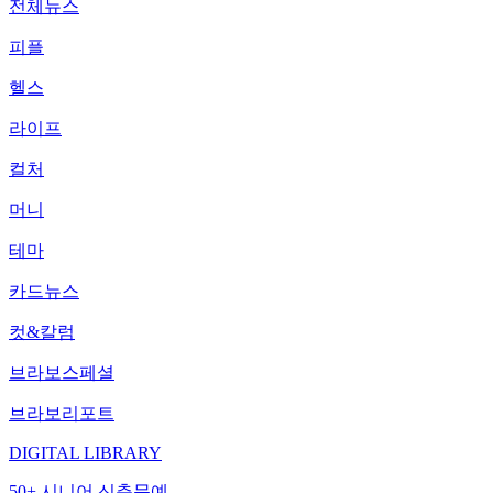
전체뉴스
피플
헬스
라이프
컬처
머니
테마
카드뉴스
컷&칼럼
브라보스페셜
브라보리포트
DIGITAL LIBRARY
50+ 시니어 신춘문예