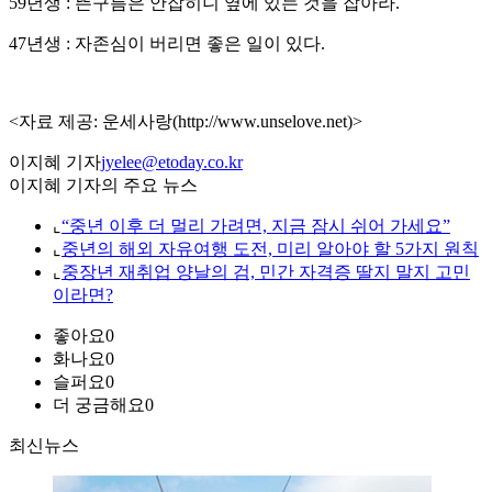
59년생 : 뜬구름은 안잡히니 옆에 있는 것을 잡아라.
47년생 : 자존심이 버리면 좋은 일이 있다.
<자료 제공: 운세사랑(http://www.unselove.net)>
이지혜 기자
jyelee@etoday.co.kr
이지혜 기자의 주요 뉴스
⌞
“중년 이후 더 멀리 가려면, 지금 잠시 쉬어 가세요”
⌞
중년의 해외 자유여행 도전, 미리 알아야 할 5가지 원칙
⌞
중장년 재취업 양날의 검, 민간 자격증 딸지 말지 고민
이라면?
좋아요
0
화나요
0
슬퍼요
0
더 궁금해요
0
최신뉴스