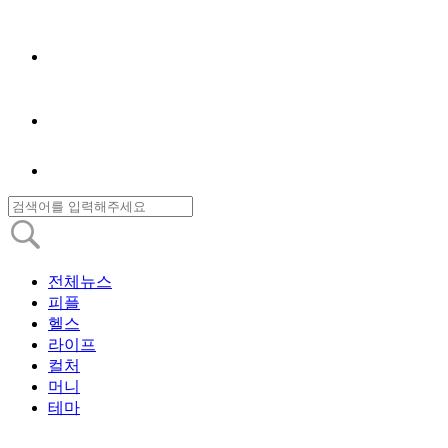
전체뉴스
피플
헬스
라이프
컬처
머니
테마