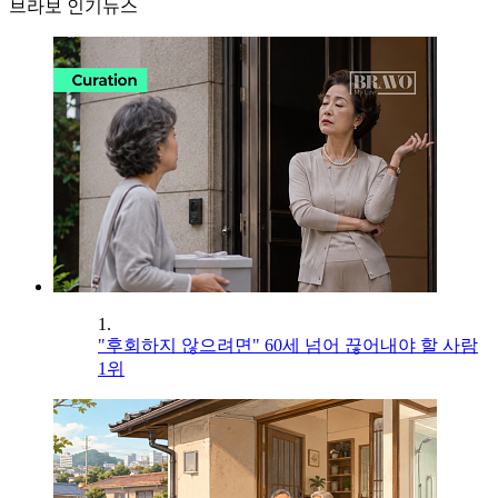
브라보 인기뉴스
1.
"후회하지 않으려면" 60세 넘어 끊어내야 할 사람
1위