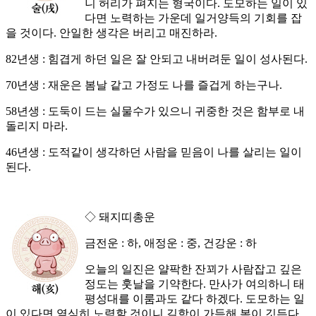
니 허리가 펴지는 형국이다. 도모하는 일이 있
다면 노력하는 가운데 일거양득의 기회를 잡
을 것이다. 안일한 생각은 버리고 매진하라.
82년생 : 힘겹게 하던 일은 잘 안되고 내버려둔 일이 성사된다.
70년생 : 재운은 봄날 같고 가정도 나를 즐겁게 하는구나.
58년생 : 도둑이 드는 실물수가 있으니 귀중한 것은 함부로 내
돌리지 마라.
46년생 : 도적같이 생각하던 사람을 믿음이 나를 살리는 일이
된다.
◇ 돼지띠총운
금전운 : 하, 애정운 : 중, 건강운 : 하
오늘의 일진은 얄팍한 잔꾀가 사람잡고 깊은
정도는 훗날을 기약한다. 만사가 여의하니 태
평성대를 이룸과도 같다 하겠다. 도모하는 일
이 있다면 열심히 노력할 것이니 길함이 가득해 복이 깃든다.