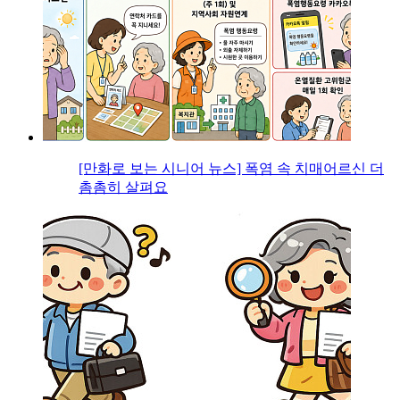
[만화로 보는 시니어 뉴스] 폭염 속 치매어르신 더
촘촘히 살펴요