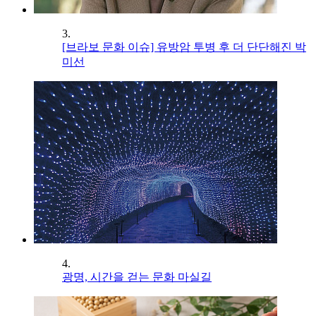
3.
[브라보 문화 이슈] 유방암 투병 후 더 단단해진 박
미선
4.
광명, 시간을 걷는 문화 마실길