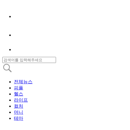
전체뉴스
피플
헬스
라이프
컬처
머니
테마