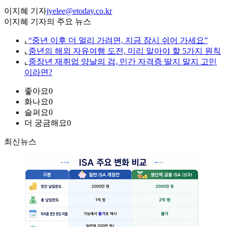
이지혜 기자
jyelee@etoday.co.kr
이지혜 기자의 주요 뉴스
⌞
“중년 이후 더 멀리 가려면, 지금 잠시 쉬어 가세요”
⌞
중년의 해외 자유여행 도전, 미리 알아야 할 5가지 원칙
⌞
중장년 재취업 양날의 검, 민간 자격증 딸지 말지 고민
이라면?
좋아요
0
화나요
0
슬퍼요
0
더 궁금해요
0
최신뉴스