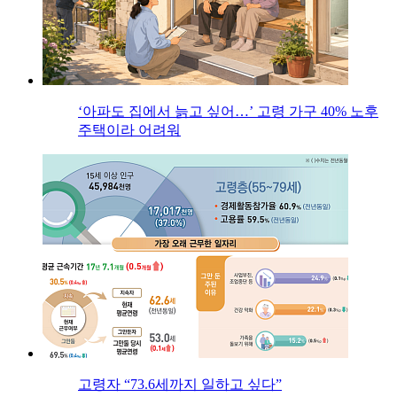
‘아파도 집에서 늙고 싶어…’ 고령 가구 40% 노후
주택이라 어려워
고령자 “73.6세까지 일하고 싶다”