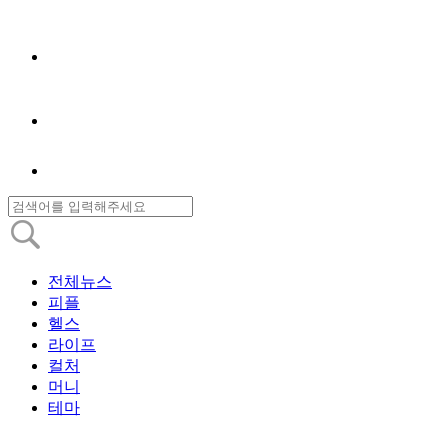
전체뉴스
피플
헬스
라이프
컬처
머니
테마