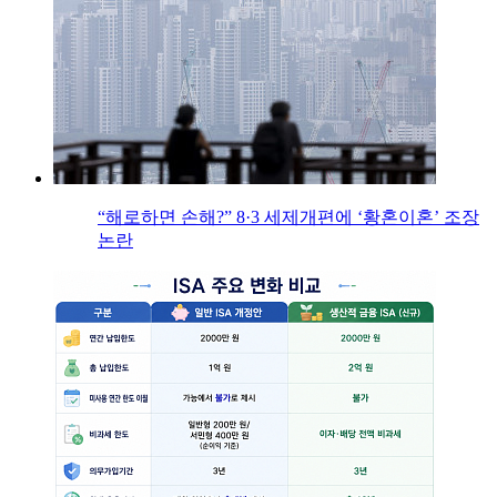
“해로하면 손해?” 8·3 세제개편에 ‘황혼이혼’ 조장
논란