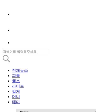
전체뉴스
피플
헬스
라이프
컬처
머니
테마