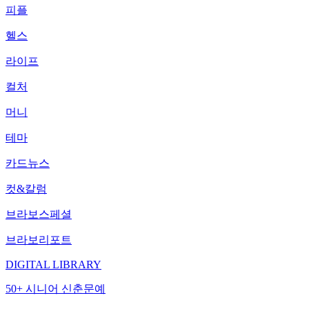
피플
헬스
라이프
컬처
머니
테마
카드뉴스
컷&칼럼
브라보스페셜
브라보리포트
DIGITAL LIBRARY
50+ 시니어 신춘문예