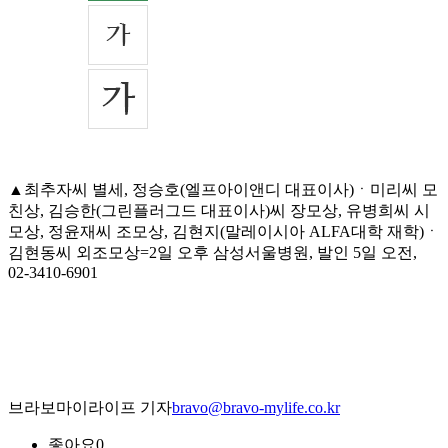
▲최추자씨 별세, 정승호(엘프아이앤디 대표이사)ㆍ미리씨 모
친상, 김승한(그린플러그드 대표이사)씨 장모상, 유병희씨 시
모상, 정윤재씨 조모상, 김현지(말레이시아 ALFA대학 재학)ㆍ
김현동씨 외조모상=2일 오후 삼성서울병원, 발인 5일 오전,
02-3410-6901
브라보마이라이프 기자
bravo@bravo-mylife.co.kr
좋아요
0