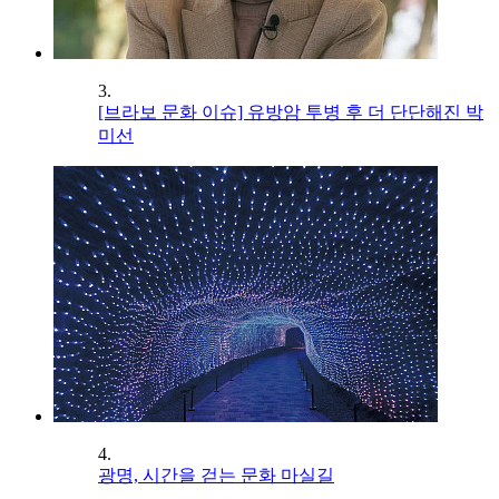
3.
[브라보 문화 이슈] 유방암 투병 후 더 단단해진 박
미선
4.
광명, 시간을 걷는 문화 마실길