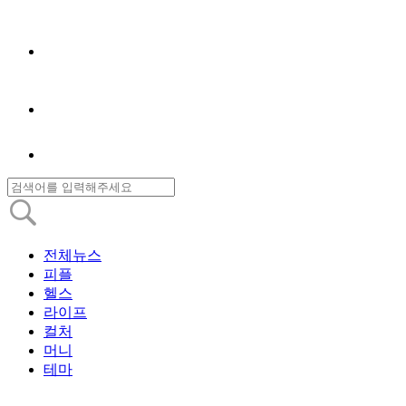
전체뉴스
피플
헬스
라이프
컬처
머니
테마