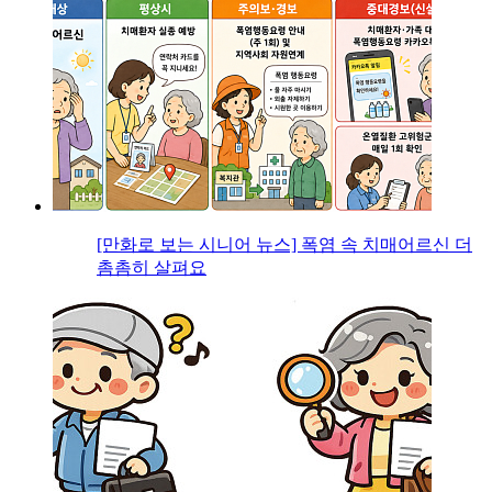
[만화로 보는 시니어 뉴스] 폭염 속 치매어르신 더
촘촘히 살펴요