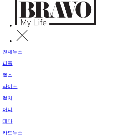
전체뉴스
피플
헬스
라이프
컬처
머니
테마
카드뉴스