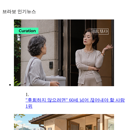
브라보 인기뉴스
1.
"후회하지 않으려면" 60세 넘어 끊어내야 할 사람
1위