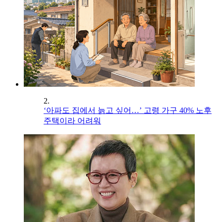
2.
‘아파도 집에서 늙고 싶어…’ 고령 가구 40% 노후
주택이라 어려워