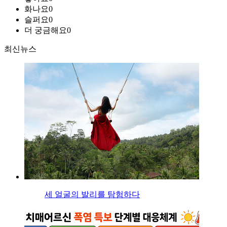
화나요
0
슬퍼요
0
더 궁금해요
0
최신뉴스
세 얼굴의 발리를 탐험하다