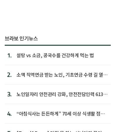
브라보 인기뉴스
1.
설탕 vs 소금, 콩국수를 건강하게 먹는 법
2.
소액 직역연금 받는 노인, 기초연금 수령 길 열린
다
3.
노인일자리 안전관리 강화, 안전전담인력 613명
첫 배치
4.
“아침식사는 든든하게” 70세 이상 식생활 점수
가장 높아