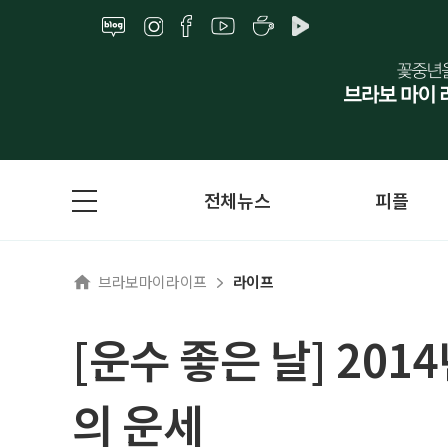
전체뉴스
피플
브라보마이라이프
라이프
[운수 좋은 날] 201
의 운세