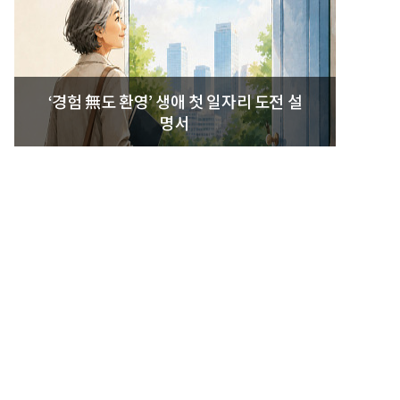
‘경험 無도 환영’ 생애 첫 일자리 도전 설
명서