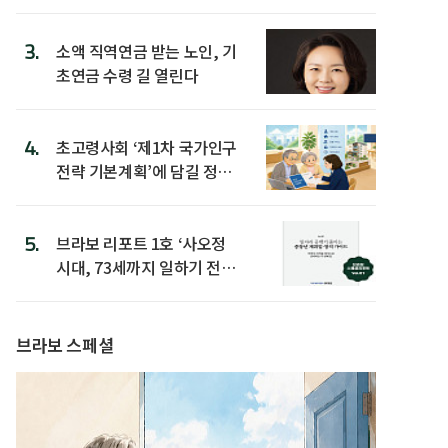
3.
소액 직역연금 받는 노인, 기
초연금 수령 길 열린다
4.
초고령사회 ‘제1차 국가인구
전략 기본계획’에 담길 정책
은
5.
브라보 리포트 1호 ‘사오정
시대, 73세까지 일하기 전략’
발간
브라보 스페셜