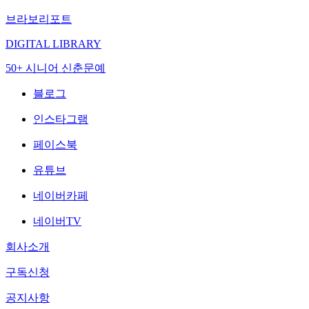
브라보리포트
DIGITAL LIBRARY
50+ 시니어 신춘문예
블로그
인스타그램
페이스북
유튜브
네이버카페
네이버TV
회사소개
구독신청
공지사항