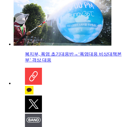
복지부, 폭염 초기대응반→‘폭염대응 비상대책본
부’ 격상 대응