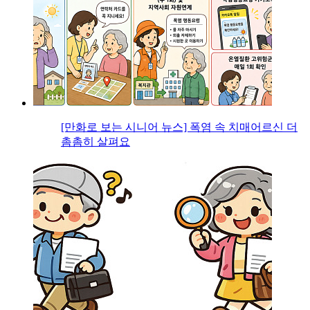
[만화로 보는 시니어 뉴스] 폭염 속 치매어르신 더
촘촘히 살펴요