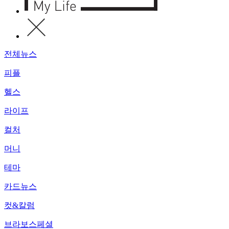
전체뉴스
피플
헬스
라이프
컬처
머니
테마
카드뉴스
컷&칼럼
브라보스페셜