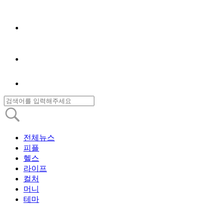
전체뉴스
피플
헬스
라이프
컬처
머니
테마