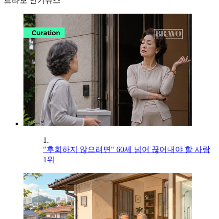
브라보 인기뉴스
1.
"후회하지 않으려면" 60세 넘어 끊어내야 할 사람
1위