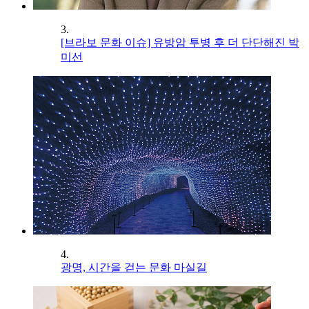
3.
[브라보 문화 이슈] 유방암 투병 후 더 단단해진 박
미선
4.
광명, 시간을 걷는 문화 마실길