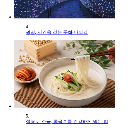
4.
광명, 시간을 걷는 문화 마실길
5.
설탕 vs 소금, 콩국수를 건강하게 먹는 법