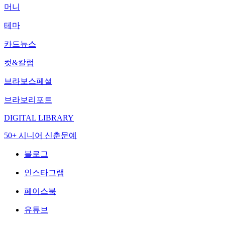
머니
테마
카드뉴스
컷&칼럼
브라보스페셜
브라보리포트
DIGITAL LIBRARY
50+ 시니어 신춘문예
블로그
인스타그램
페이스북
유튜브