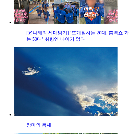
[윤나래의 세대읽기] ‘뜨개질하는 20대, 흠뻑쇼 가
는 50대’ 취향엔 나이가 없다
장마의 틈새