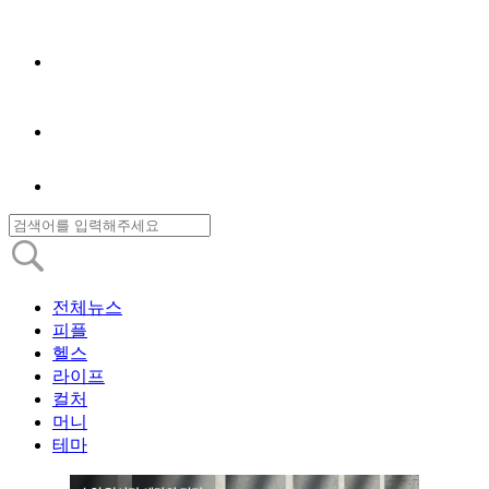
전체뉴스
피플
헬스
라이프
컬처
머니
테마