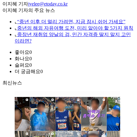
이지혜 기자
jyelee@etoday.co.kr
이지혜 기자의 주요 뉴스
⌞
“중년 이후 더 멀리 가려면, 지금 잠시 쉬어 가세요”
⌞
중년의 해외 자유여행 도전, 미리 알아야 할 5가지 원칙
⌞
중장년 재취업 양날의 검, 민간 자격증 딸지 말지 고민
이라면?
좋아요
0
화나요
0
슬퍼요
0
더 궁금해요
0
최신뉴스