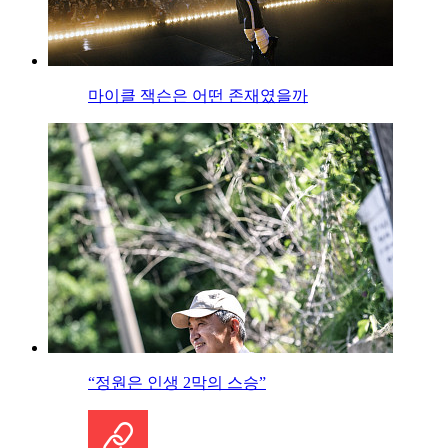
마이클 잭슨은 어떤 존재였을까
“정원은 인생 2막의 스승”