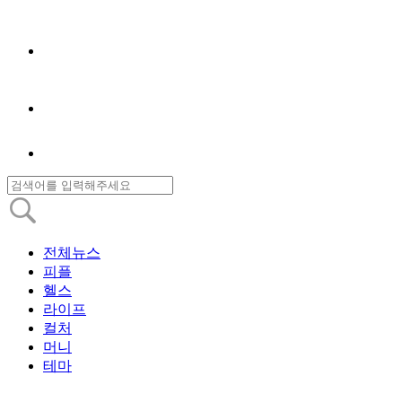
전체뉴스
피플
헬스
라이프
컬처
머니
테마