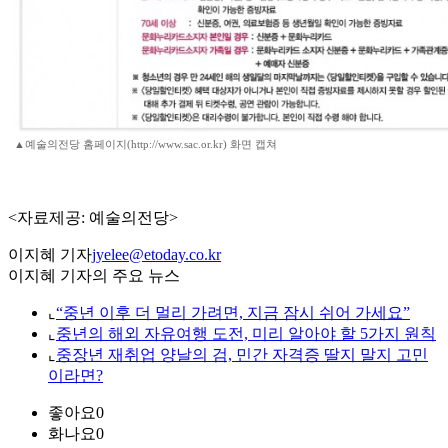
▲예술의전당 홈페이지(http://www.sac.or.kr) 화면 캡쳐
<자료제공: 예술의전당>
이지혜 기자
jyelee@etoday.co.kr
이지혜 기자의 주요 뉴스
⌞
“중년 이후 더 멀리 가려면, 지금 잠시 쉬어 가세요”
⌞
중년의 해외 자유여행 도전, 미리 알아야 할 5가지 원칙
⌞
중장년 재취업 양날의 검, 민간 자격증 딸지 말지 고민
이라면?
좋아요
0
화나요
0