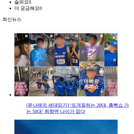
슬퍼요
0
더 궁금해요
0
최신뉴스
[윤나래의 세대읽기] ‘뜨개질하는 20대, 흠뻑쇼 가
는 50대’ 취향엔 나이가 없다