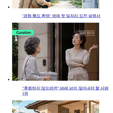
‘경험 無도 환영’ 생애 첫 일자리 도전 설명서
"후회하지 않으려면" 60세 넘어 끊어내야 할 사람
1위