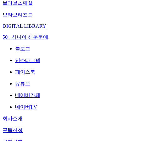
브라보스페셜
브라보리포트
DIGITAL LIBRARY
50+ 시니어 신춘문예
블로그
인스타그램
페이스북
유튜브
네이버카페
네이버TV
회사소개
구독신청