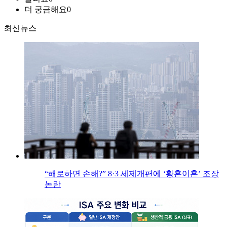
더 궁금해요
0
최신뉴스
“해로하면 손해?” 8·3 세제개편에 ‘황혼이혼’ 조장
논란