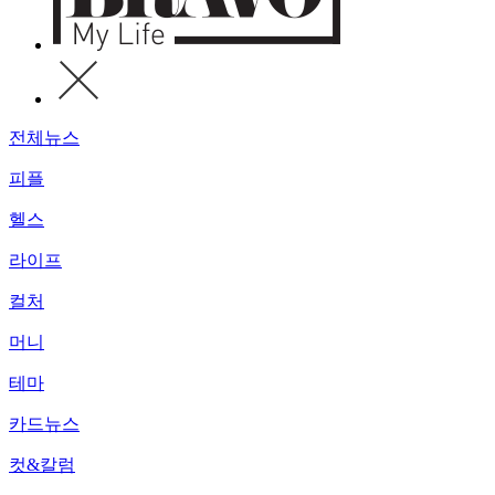
전체뉴스
피플
헬스
라이프
컬처
머니
테마
카드뉴스
컷&칼럼