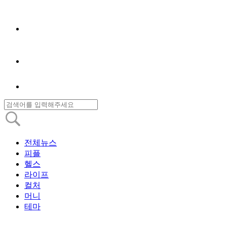
전체뉴스
피플
헬스
라이프
컬처
머니
테마