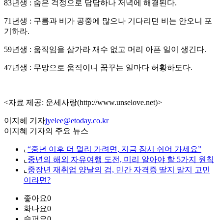
83년생 : 숨은 걱정으로 답답하나 저녁에 해결된다.
71년생 : 구름과 비가 공중에 많으나 기다리던 비는 안오니 포
기하라.
59년생 : 움직임을 삼가라 재수 없고 머리 아픈 일이 생긴다.
47년생 : 무망으로 움직이니 꿈꾸는 일마다 허황하도다.
<자료 제공: 운세사랑(http://www.unselove.net)>
이지혜 기자
jyelee@etoday.co.kr
이지혜 기자의 주요 뉴스
⌞
“중년 이후 더 멀리 가려면, 지금 잠시 쉬어 가세요”
⌞
중년의 해외 자유여행 도전, 미리 알아야 할 5가지 원칙
⌞
중장년 재취업 양날의 검, 민간 자격증 딸지 말지 고민
이라면?
좋아요
0
화나요
0
슬퍼요
0