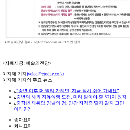
▲예술의전당 홈페이지(http://www.sac.or.kr) 화면 캡쳐
<자료제공: 예술의전당>
이지혜 기자
jyelee@etoday.co.kr
이지혜 기자의 주요 뉴스
⌞
“중년 이후 더 멀리 가려면, 지금 잠시 쉬어 가세요”
⌞
중년의 해외 자유여행 도전, 미리 알아야 할 5가지 원칙
⌞
중장년 재취업 양날의 검, 민간 자격증 딸지 말지 고민
이라면?
좋아요
0
화나요
0