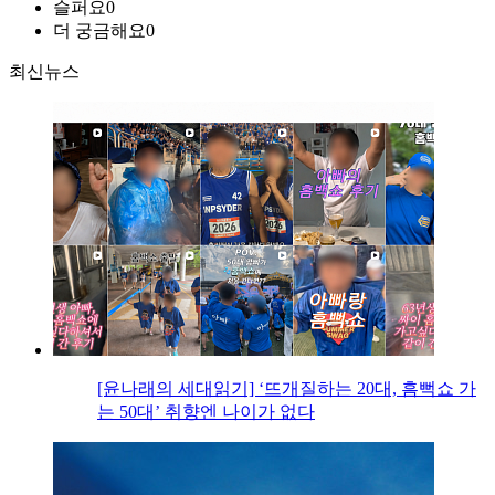
슬퍼요
0
더 궁금해요
0
최신뉴스
[윤나래의 세대읽기] ‘뜨개질하는 20대, 흠뻑쇼 가
는 50대’ 취향엔 나이가 없다