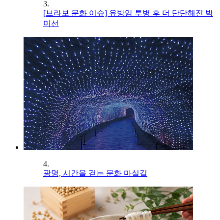
3.
[브라보 문화 이슈] 유방암 투병 후 더 단단해진 박
미선
4.
광명, 시간을 걷는 문화 마실길