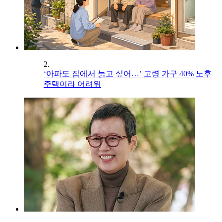
2.
‘아파도 집에서 늙고 싶어…’ 고령 가구 40% 노후
주택이라 어려워