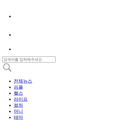
전체뉴스
피플
헬스
라이프
컬처
머니
테마