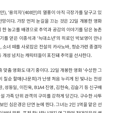
만), ‘용의자’(408만)의 열풍이 아직 극장가를 달구고 있
망이다. 가장 먼저 눈길을 끄는 것은 22일 개봉한 영화
청도의 한 농고를 배경으로 추억과 공감의 이야기를 담은 농촌
인기를 얻은 이종석과 ‘늑대소년’의 히로인 박보영이 만나
, 소녀 떼를 사로잡은 전설의 카사노바, 청순가련 종결자
 등 개성 넘치는 캐릭터들이 포진돼 추억을 선사한다.
 맞춤 영화도 대기 중이다. 22일 개봉한 영화 ‘수상한 그
이 칠순 할매(나문희)가 난생 처음 누리게 된 빛나는 전성
 성동일, 이진욱, B1A4 진영, 김현숙, 김슬기 등 신구배
설 가족 단위 관객의 구미를 강하게 당긴다. 구수한 사투
인 심은경은 단연 눈에 띈다. 그녀는 2인 1역을 맡은 선
이부터 말투, 표정 하나하나까지 연구하며 전대미문의 캐