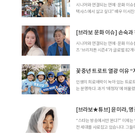
시니어와 연결되는 연예·문화 이슈를,
텍사스에서 살고 싶다.” 배우 이서진
는 미국 텍사스주를 향한 각별한 애
며, ‘은퇴 후 거주지’라는 현실적인
PD가 함께하는 미국 텍사스 방랑기
[브라보 문화 이슈] 손숙과
시니어와 연결되는 연예·문화 이슈를
즈 ‘브리저튼 시즌4’가 글로벌 82
다. 주인공은 한국계 호주인 배우 
제가 됐다. 두 사람은 지난 3월 tvN
영국을 배경으로, 귀족 가문 브리저
꽃중년 트로트 열광 이유 “
인생의 희로애락이 녹아 있는 트로트
는 분명하다. 과거 ‘애청자’에 머물
전반에 영향력을 미치고 있다. 공연장
꽃중년. 이들은 왜 지금, 이 나이에
어요. 의사도 놀랄 정도라니까요.” 대
[브라보★튜브] 윤미라, 명
“스타는 방송에서만 본다?” 이제는
전 세대를 사로잡고 있습니다. 그들
스타에게서 영감을 얻어 취미와 배움