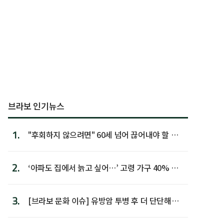
브라보 인기뉴스
1.
"후회하지 않으려면" 60세 넘어 끊어내야 할 사
람 1위
2.
‘아파도 집에서 늙고 싶어…’ 고령 가구 40% 노
후 주택이라 어...
3.
[브라보 문화 이슈] 유방암 투병 후 더 단단해진
박미선