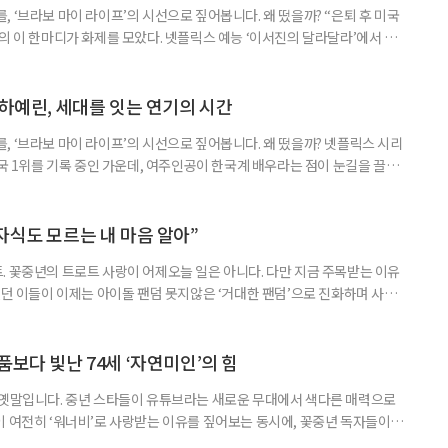
 ‘브라보 마이 라이프’의 시선으로 짚어봅니다. 왜 떴을까? “은퇴 후 미국
의 이 한마디가 화제를 모았다. 넷플릭스 예능 ‘이서진의 달라달라’에서 그
정을 드러냈다. 낯선 지역이었던 텍사스를 매력적인 삶의 공간으로 제시하
 화두까지 끌어냈다. 넷플릭스 예능 ‘이서진의 달라달라’는 이서진과 나영석
다. 사전 기획이나 대본 없이 여행의 흐름에
 하예린, 세대를 잇는 연기의 시간
, ‘브라보 마이 라이프’의 시선으로 짚어봅니다. 왜 떴을까? 넷플릭스 시리
개국 1위를 기록 중인 가운데, 여주인공이 한국계 배우라는 점이 눈길을 끌었
하예린이다. 여기에 그가 원로 배우 손숙의 외손녀라는 사실까지 알려지며 화
 ‘유 퀴즈 온 더 블럭’에 함께 출연했다. ‘브리저튼’은 19세기 초 리젠시 시대
튼가 8남매의 사랑과 관계를 그
자식도 모르는 내 마음 알아”
. 꽃중년의 트로트 사랑이 어제오늘 일은 아니다. 다만 지금 주목받는 이유
렀던 이들이 이제는 아이돌 팬덤 못지않은 ‘거대한 팬덤’으로 진화하며 사회
을 채우고, 굿즈를 만들고, 팬카페를 운영하는, 이른바 ‘덕질’의 주체가 된
, 이토록 뜨겁게 트로트에 열광하는 것일까. “임영웅 덕분에 혈액암이 호전됐
전에서 만난 70대 임영웅 팬은 이렇게 말했다. EBS
품보다 빛난 74세 ‘자연미인’의 힘
 옛말입니다. 중년 스타들이 유튜브라는 새로운 무대에서 색다른 매력으로
이 여전히 ‘워너비’로 사랑받는 이유를 짚어보는 동시에, 꽃중년 독자들이
으로 확장할 수 있는 실질적인 팁을 함께 제안합니다. ‘브라보 마이 라이