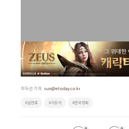
최두선 기자
sun@etoday.co.kr
#설연휴
#극장가
#한국영화
0
0