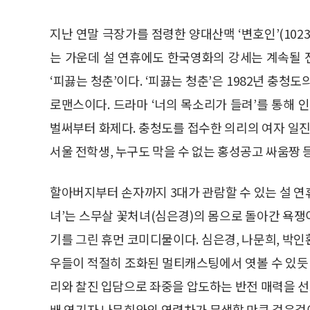
지난 연말 극장가를 점령한 양대산맥 ‘변호인’(1023
는 가운데 설 연휴에도 한국영화의 강세는 계속될 전
‘피끓는 청춘’이다. ‘피끓는 청춘’은 1982년 충
로맨스이다. 드라마 ‘너의 목소리가 들려’를 통해 
벌써부터 화제다. 충청도를 접수한 의리의 여자 일진
서울 전학생, 누구도 막을 수 없는 홍성공고 싸움짱
할아버지부터 손자까지 3대가 관람할 수 있는 설 연휴
녀’는 스무살 꽃처녀(심은경)의 몸으로 돌아간 욕쟁
기를 그린 휴먼 코미디물이다. 심은경, 나문희, 박인환,
우들이 적절히 조화된 멀티캐스팅에서 엿볼 수 있듯 
리와 찰진 입담으로 좌중을 압도하는 반전 매력을 선보
배 연기자 나문희와의 연령차가 무색할 만큼 걸음걸